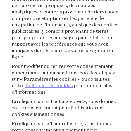
des services ici proposés, des cookies
VAN CLEEF & ARPELS
analytiques (y compris provenant de tiers) pour
comprendre et optimiser l’expérience de
MENTIONS LÉGALES
navigation de l’internaute, ainsi que des cookies
publicitaires (y compris provenant de tiers)
CONDITIONS GÉNÉRALES DE VENTE
pour proposer des messages publicitaires en
rapport avec les préférences que vous avez
CONDITIONS D'UTILISATION
indiquées dans le cadre de votre navigation en
ligne.
POLITIQUE DE CONFIDENTIALITÉ
Pour modifier ou retirer votre consentement
concernant tout ou partie des cookies, cliquez
CRÉDITS
sur « Paramétrer les cookies » ou consultez
notre
Politique des cookies
pour obtenir plus
d’informations.
PRESSE
En cliquant sur « Tout accepter », vous donnez
CONTACT
votre consentement pour l’utilisation des
cookies susmentionnés.
FAQ
En cliquant sur « Tout refuser », vous donnez
votre consentement uniquement pour