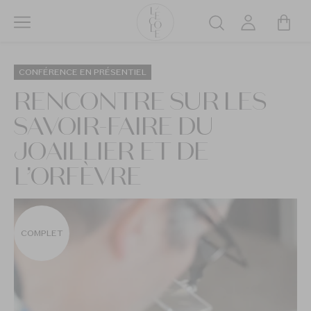
Aller
au
Rechercher
contenu
L’ÉCOLE
principal
School
CONFÉRENCE EN PRÉSENTIEL
of
RENCONTRE SUR LES
Jewelry
SAVOIR-FAIRE DU
Arts
logo
JOAILLIER ET DE
L’ORFÈVRE
COMPLET