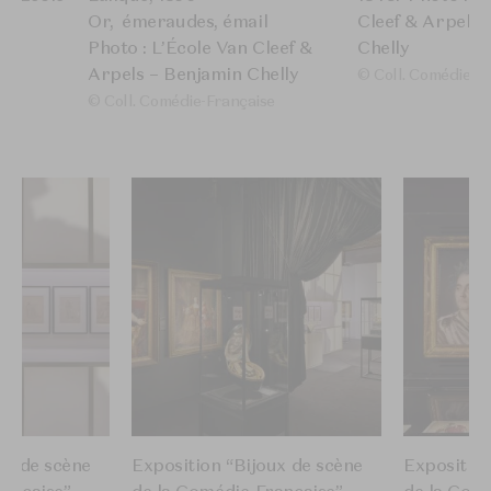
Or, émeraudes, émail
Cleef & Arpels 
Photo : L’École Van Cleef &
Chelly
Arpels – Benjamin Chelly
© Coll. Comédie F
© Coll. Comédie-Française
e
ux de scène
Exposition “Bijoux de scène
Exposition