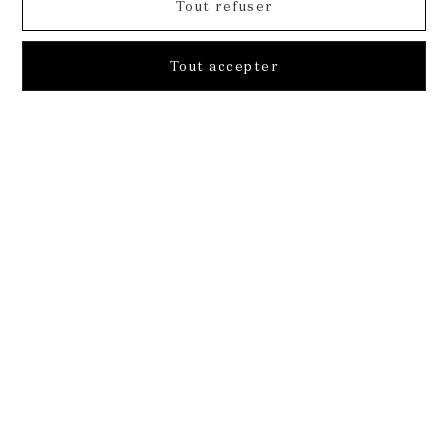
Tout refuser
Tout accepter
VAN CLEEF & ARPELS
MENTIONS LÉGALES
CONDITIONS GÉNÉRALES DE VENTE
CONDITIONS D'UTILISATION
POLITIQUE DE CONFIDENTIALITÉ