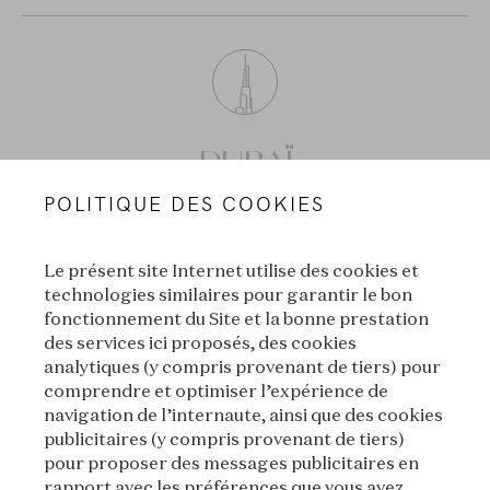
DUBAÏ
Dubai Design District, Building 10, Ground Floor, Dubai,
POLITIQUE DES COOKIES
United Arab Emirates
Le présent site Internet utilise des cookies et
technologies similaires pour garantir le bon
fonctionnement du Site et la bonne prestation
des services ici proposés, des cookies
analytiques (y compris provenant de tiers) pour
SHANGHAI
comprendre et optimiser l’expérience de
navigation de l’internaute, ainsi que des cookies
Twin Villas, No. 796, Middle Huaihai Road, Huangpu District,
publicitaires (y compris provenant de tiers)
Shanghai
pour proposer des messages publicitaires en
+86 400 0220 214
rapport avec les préférences que vous avez