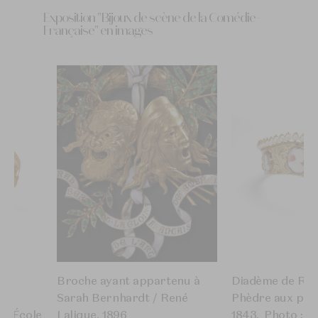
Exposition "Bijoux de scène de la Comédie-
Française" en images
ans
Broche ayant appartenu à
Diadème de Rac
e
Sarah Bernhardt / René
Phèdre aux perl
 L’École
Lalique, 1896
1843. Photo : L