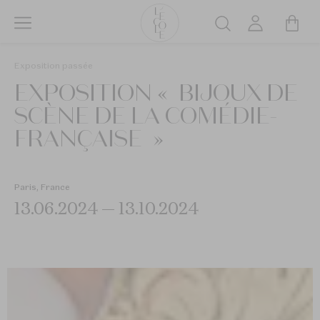
Aller
au
Rechercher
contenu
L’ÉCOLE
principal
Exposition passée
School
EXPOSITION « BIJOUX DE
of
Jewelry
SCÈNE DE LA COMÉDIE-
Arts
FRANÇAISE »
logo
Paris, France
13.06.2024 — 13.10.2024