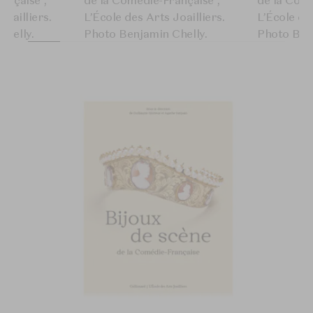
ançaise”,
de la Comédie-Française”,
de la Comé
Joailliers.
L’École des Arts Joailliers.
L’École des
Chelly.
Photo Benjamin Chelly.
Photo Ben