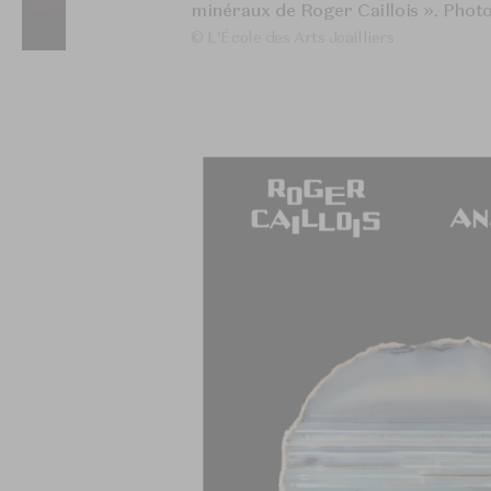
minéraux de Roger Caillois ». Phot
© L'École des Arts Joailliers
Dubois