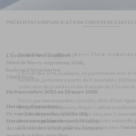
PRÉSENTATION
PUBLICATION
CONFÉRENCES
ATEL
Exposition « Rêveries de pierres : Poésie et minéraux 
L’École des Arts Joailliers
Hôtel de Mercy-Argenteau, 16 bis,
boulevard Montmartre
L’École des Arts Joailliers, en partenariat avec le
75009 Paris
naturelle, présente à partir du 6 novembre 2025 un
collection du grand écrivain français du XXe siècle
Du 6 novembre 2025 au 29 mars 2026
Porté par une insatiable curiosité, doté d’une rigue
Horaires d'ouverture :
imagination foisonnante, Roger Caillois a collectio
Du mardi au dimanche, de 10h à 20h
érudition pendant plus de vingt-cinq ans. L'ensemb
conservé au Muséum national d’histoire naturelle
Horaires exceptionnels :
jeudi 26 mars,
L’École des Arts Joailliers. Il regroupe plus d’
un m
dernière entrée à 17h30 pour les visiteurs
munis d'un billet visite libre.