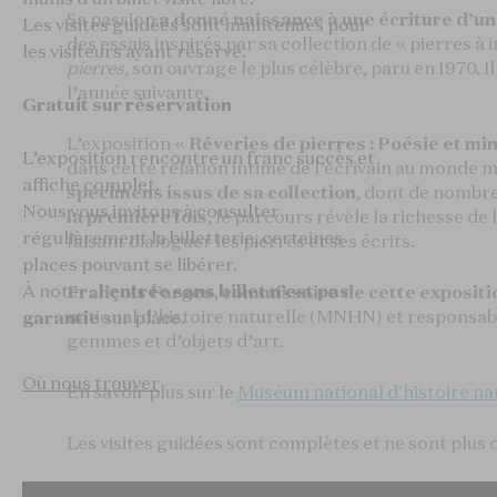
Sa passion
a donné naissance à une écriture d’un
Les visites guidées sont maintenues pour
des essais inspirés par sa collection de « pierres à
les visiteurs ayant réservé.
pierres,
son ouvrage le plus célèbre, paru en 1970. Il e
l’année suivante.
Gratuit sur réservation
L’exposition «
Rêveries de pierres : Poésie et mi
L’exposition rencontre un franc succès et
dans cette relation intime de l’écrivain au monde m
affiche complet.
spécimens issus de sa collection
, dont de nombr
Nous vous invitons à consulter
la première fois
, le parcours révèle la richesse de
régulièrement la billetterie, certaines
faisant dialoguer les pierres et ses écrits.
places pouvant se libérer.
À noter :
l’entrée sans billet n’est pas
François Farges, commissaire de cette expositi
national d’histoire naturelle (MNHN) et responsabl
garantie
sur place.
gemmes et d’objets d’art.
Où nous trouver
En savoir plus sur le
Muséum national d'histoire na
Les visites guidées sont complètes et ne sont plus d