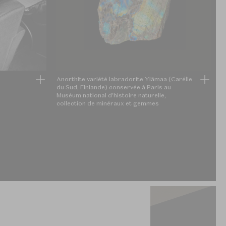
Anorthite variété labradorite Ylämaa (Carélie
C
du Sud, Finlande) conservée à Paris au
(
Muséum national d'histoire naturelle,
n
collection de minéraux et gemmes
m