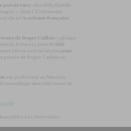
e poésie rare :
dès 1959, il publie
 images », dont
L’Écriture des
st élu à l’
Académie française
néraux de Roger Caillois
» plonge
inéral. À travers près de
200
euses pièces sont montrées
pour
 la pensée de Roger Caillois en
on
, est professeur au Muséum
e scientifique des collections de
turelle
isponibles à la réservation.