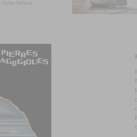
o Dylan Dubois
Exposition « Rêveries de pie
minéraux de Roger Caillois
© L'École des Arts Joailliers