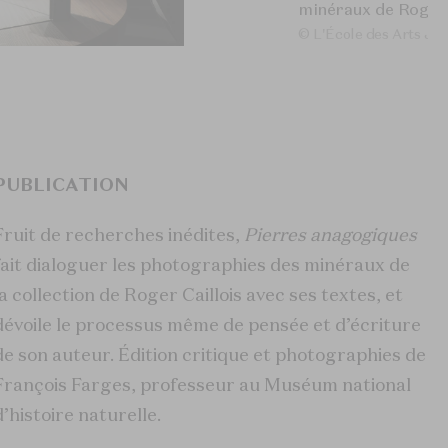
minéraux de Roger 
© L'École des Arts Joai
rres : Poésie et
 ». Photo Dylan Dubois
PUBLICATION
Fruit de recherches inédites,
Pierres anagogiques
fait dialoguer les photographies des minéraux de
la collection de Roger Caillois avec ses textes, et
dévoile le processus même de pensée et d’écriture
de son auteur. Édition critique et photographies de
François Farges, professeur au Muséum national
d’histoire naturelle.