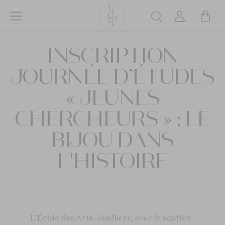
Aller
au
Rechercher
contenu
L’ÉCOLE
principal
INSCRIPTION
School
of
JOURNÉE D’ÉTUDES
Jewelry
Arts
« JEUNES
logo
CHERCHEURS » : LE
BIJOU DANS
L'HISTOIRE
L’École des Arts Joailliers, avec le soutien