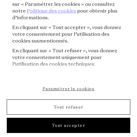
CRÉDITS
sur « Paramétrer les cookies » ou consultez
notre
Politique des cookies
pour obtenir plus
d’informations.
PRESSE
En cliquant sur « Tout accepter », vous donnez
CONTACT
votre consentement pour l’utilisation des
cookies susmentionnés.
FAQ
En cliquant sur « Tout refuser », vous donnez
votre consentement uniquement pour
RÈGLEMENT DE VISITE
l’utilisation des cookies techniques.
POLITIQUE DE COOKIES
Paramétrer ls cookies
DÉCLARATION D'ACCESSIBILITÉ
Tout refuser
FORMULAIRE D'ANNULATION
© 2026 Van Cleef & Arpels
Tout accepter