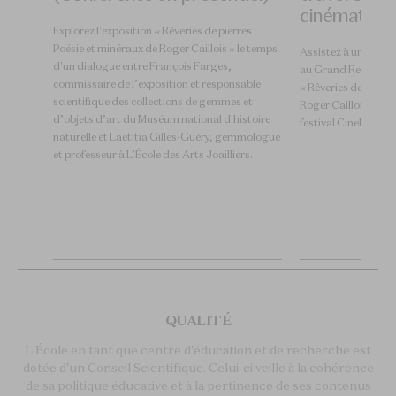
cinématogr
Explorez l'exposition « Rêveries de pierres :
Poésie et minéraux de Roger Caillois » le temps
Assistez à une pro
d'un dialogue entre François Farges,
au Grand Rex suivie 
s :
commissaire de l’exposition et responsable
« Rêveries de pierre
e temps
scientifique des collections de gemmes et
Roger Caillois », en
d’objets d’art du Muséum national d'histoire
festival CineMarfa.
ble
naturelle et Laetitia Gilles-Guéry, gemmologue
et
et professeur à L’École des Arts Joailliers.
toire
mologue
s.
QUALITÉ
L'École en tant que centre d'éducation et de recherche est
dotée d'un Conseil Scientifique. Celui-ci veille à la cohérence
de sa politique éducative et à la pertinence de ses contenus