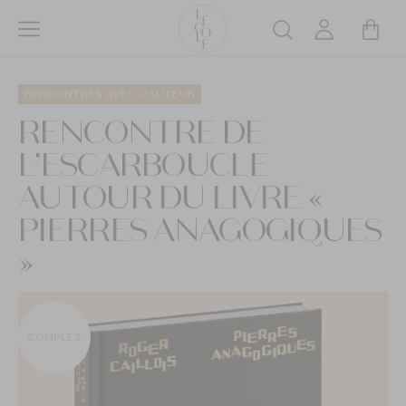
Aller
au
Rechercher
contenu
L’ÉCOLE
principal
School
RENCONTRES AVEC L'AUTEUR
of
RENCONTRE DE
Jewelry
L’ESCARBOUCLE
Arts
logo
AUTOUR DU LIVRE «
PIERRES ANAGOGIQUES
»
COMPLET