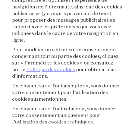
comprendre et optimiser l’expérience de
MENTIONS LÉGALES
navigation de l’internaute, ainsi que des cookies
publicitaires (y compris provenant de tiers)
CONDITIONS GÉNÉRALES DE VENTE
pour proposer des messages publicitaires en
rapport avec les préférences que vous avez
CONDITIONS D'UTILISATION
indiquées dans le cadre de votre navigation en
ligne.
POLITIQUE DE CONFIDENTIALITÉ
Pour modifier ou retirer votre consentement
concernant tout ou partie des cookies, cliquez
CRÉDITS
sur « Paramétrer les cookies » ou consultez
notre
Politique des cookies
pour obtenir plus
d’informations.
PRESSE
En cliquant sur « Tout accepter », vous donnez
CONTACT
votre consentement pour l’utilisation des
cookies susmentionnés.
FAQ
En cliquant sur « Tout refuser », vous donnez
votre consentement uniquement pour
RÈGLEMENT DE VISITE
l’utilisation des cookies techniques.