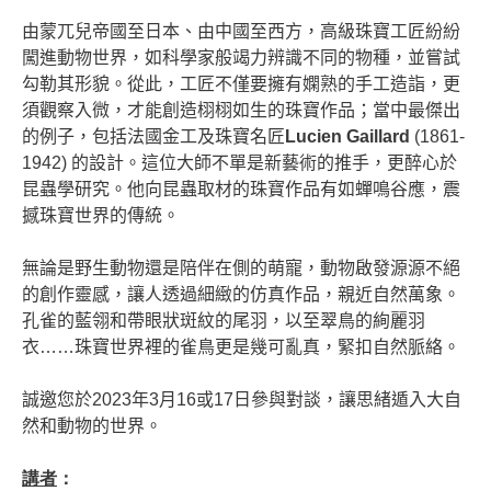
由蒙兀兒帝國至日本、由中國至西方，高級珠寶工匠紛紛
闖進動物世界，如科學家般竭力辨識不同的物種，並嘗試
勾勒其形貌。從此，工匠不僅要擁有嫻熟的手工造詣，更
須觀察入微，才能創造栩栩如生的珠寶作品；當中最傑出
的例子，包括法國金工及珠寶名匠
Lucien Gaillard
(1861-
1942)
的設計。這位大師不單是新藝術的推手，更醉心於
昆蟲學研究。他向昆蟲取材的珠寶作品有如蟬鳴谷應，震
撼珠寶世界的傳統。
無論是野生動物還是陪伴在側的萌寵，動物啟發源源不絕
的創作靈感，讓人透過細緻的仿真作品，親近自然萬象。
孔雀的藍翎和帶眼狀斑紋的尾羽，以至翠鳥的絢麗羽
衣……珠寶世界裡的雀鳥更是幾可亂真，緊扣自然脈絡。
誠邀您於
2023
年
3
月
16
或
17
日參與對談，讓思緒遁入大自
然和動物的世界。
講者
：