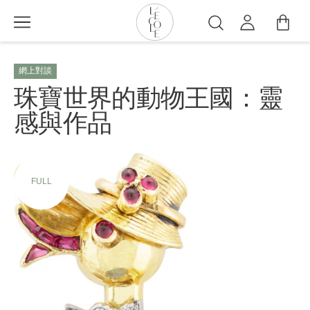
移
至
搜
主
尋
L’ÉCOLE
內
School
網上對談
容
of
珠寶世界的動物王國：靈
Jewelry
感與作品
Arts
logo
FULL