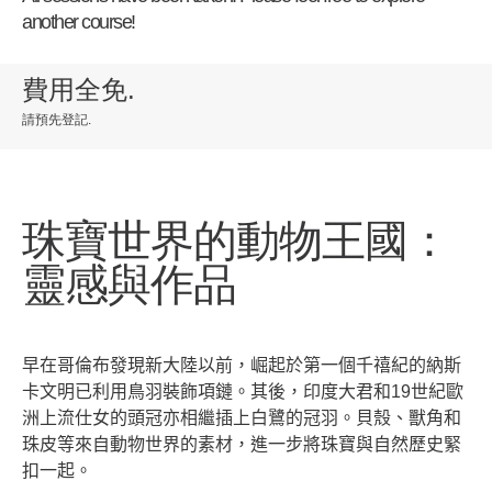
another course!
費用全免
.
請預先登記
.
珠寶世界的動物王國：
靈感與作品
早在哥倫布發現新大陸以前，崛起於第一個千禧紀的納斯
卡文明已利用鳥羽裝飾項鏈。其後，印度大君和
19
世紀歐
洲上流仕女的頭冠亦相繼插上白鷺的冠羽。貝殼、獸角和
珠皮等來自動物世界的素材，進一步將珠寶與自然歷史緊
扣一起。