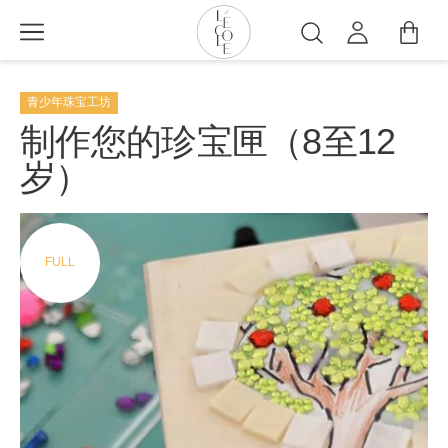
跳
转
搜
到
索
L’ÉCOLE
主
School
青少年珠宝工坊
要
of
内
制作您的珍宝匣（8至12
Jewelry
容
岁）
Arts
logo
FULL