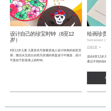
设计自己的珍宝时钟（8至12
绘画珍贵宝石
岁）
Next session: 22.
仍有1堂
8至12岁儿童 儿童首先可探索其他人设计钟表的创意灵
感，随后从五款以自然为灵感的表盘设计中挑选，设计
具，
适合8至12岁儿
可悬挂于卧室墙上的时钟。
透过不同的创作步
350
立即