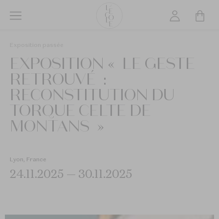
Aller
au
contenu
L’ÉCOLE
principal
Exposition passée
School
EXPOSITION « LE GESTE
of
Jewelry
RETROUVÉ :
Arts
RECONSTITUTION DU
logo
TORQUE CELTE DE
MONTANS »
Lyon, France
24.11.2025 — 30.11.2025