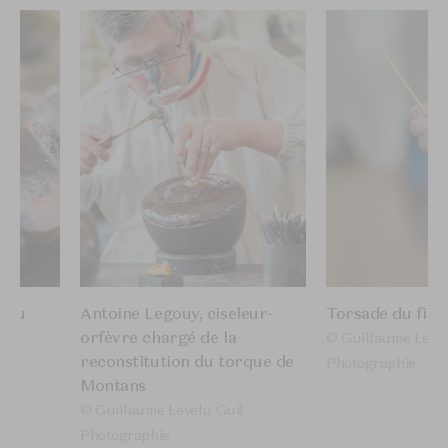
e au
Antoine Legouy, ciseleur-
Torsade du fil d
orfèvre chargé de la
© Guillaume Level
reconstitution du torque de
Photographie
Montans
© Guillaume Levelu Guil
Photographie