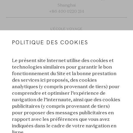
Shanghai
+86 400 0220 214
L’ÉCOLE VOYAGE
POLITIQUE DES COOKIES
Lyon
New York
Le présent site Internet utilise des cookies et
technologies similaires pour garantir le bon
fonctionnement du Site et la bonne prestation
Tokyo
Séoul
des services ici proposés, des cookies
analytiques (y compris provenant de tiers) pour
comprendre et optimiser l’expérience de
navigation de l’internaute, ainsi que des cookies
publicitaires (y compris provenant de tiers)
pour proposer des messages publicitaires en
INSCRIVEZ-VOUS À NOTRE
rapport avec les préférences que vous avez
indiquées dans le cadre de votre navigation en
NEWSLETTER
ligne.