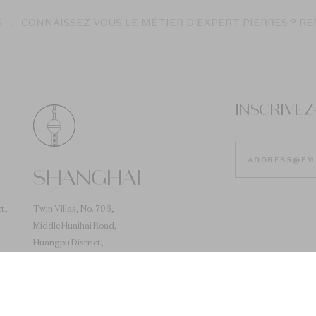
S
CONNAISSEZ-VOUS LE MÉTIER D'EXPERT PIERRES ? RE
INSCRIVE
SHANGHAI
t,
Twin Villas, No. 796,
Middle Huaihai Road,
Huangpu District,
Shanghai
+86 400 0220 214