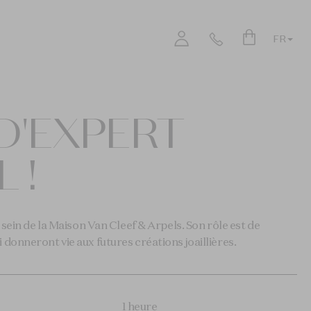
FR
Login
D'EXPERT
 !
 sein de la Maison Van Cleef & Arpels. Son rôle est de
donneront vie aux futures créations joaillières.
1 heure