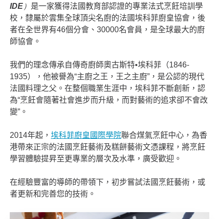
IDE
）
是一家獲得法國教育部認證的專業法式烹飪培訓學
校，隸屬於雲集全球頂尖名廚的法國埃科菲廚皇協會，後
者在全世界有
46
個分會、
30000
名會員，是全球最大的廚
師協會。
我們的理念傳承自傳奇廚師奧古斯特
•
埃科菲（
1846-
1935
），他被譽為
“
主廚之王，王之主廚
”
，是公認的現代
法國料理之父。在整個職業生涯中，埃科菲不斷創新，認
為
“
烹飪會隨著社會進步而升級，而對藝術的追求卻不會改
變
”
。
2014
年起，
埃科菲廚皇國際學院
聯合煤氣烹飪中心，為香
港帶來正宗的法國烹飪藝術及糕餅藝術文憑課程，將烹飪
學習體驗提昇至更專業的層次及水準，廣受歡迎。
在經驗豐富的導師的帶領下，初步嘗試法國烹飪藝術，或
者更新和完善您的技術。