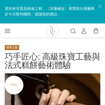
移
至
基於校舍緊急維修工程，《深珊藏珍》展覽部分展廳將
主
於今日暫時關閉。謝謝您的體諒。
內
容
搜
尋
L’ÉCOLE
School
精湛工藝
of
巧手匠心: 高級珠寶工藝與
Jewelry
法式糕餅藝術體驗
Arts
logo
FULL