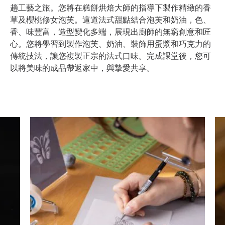
趟工藝之旅。您將在糕餅烘焙大師的指導下製作精緻的香
草及櫻桃修女泡芙。這道法式甜點結合泡芙和奶油，色、
香、味豐富，造型變化多端，展現出廚師的無窮創意和匠
心。您將學習到製作泡芙、奶油、裝飾用蛋漿和巧克力的
傳統技法，讓您複製正宗的法式口味。完成課堂後，您可
以將美味的成品帶返家中，與摯愛共享。