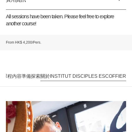
實用資訊
All sessions have been taken. Please feel free to explore
another course!
From HK$ 4,200/Pers.
課程内容
準備探索
關於INSTITUT DISCIPLES ESCOFFIER