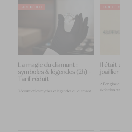
TARIF RÉDUIT
TARIF RÉDUIT
ité
La magie du diamant :
Il était une 
symboles & légendes (2h) -
joaillier (4h
Tarif réduit
À l’origine du bijou, 
évolution et techniq
Découvrez les mythes et légendes du diamant.
lué
uité aux