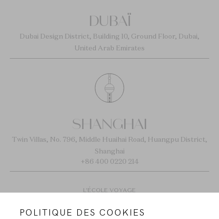
DUBAÏ
Dubai Design District, Building 10, Ground Floor, Dubai,
United Arab Emirates
SHANGHAI
Twin Villas, No. 796, Middle Huaihai Road, Huangpu District,
Shanghai
+86 400 0220 214
L’ÉCOLE VOYAGE
POLITIQUE DES COOKIES