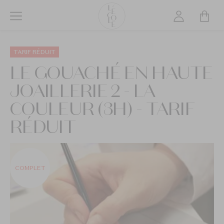
Aller
au
contenu
L’ÉCOLE
principal
School
TARIF RÉDUIT
of
LE GOUACHÉ EN HAUTE
Jewelry
JOAILLERIE 2 - LA
Arts
logo
COULEUR (3H) - TARIF
RÉDUIT
COMPLET