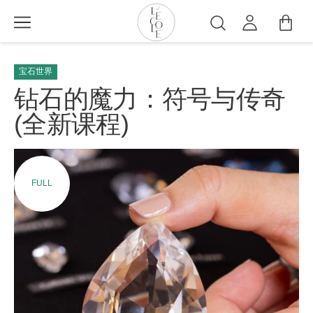
跳
转
搜
到
索
L’ÉCOLE
主
School
宝石世界
要
of
内
钻石的魔力：符号与传奇
Jewelry
容
(全新课程)
Arts
logo
FULL