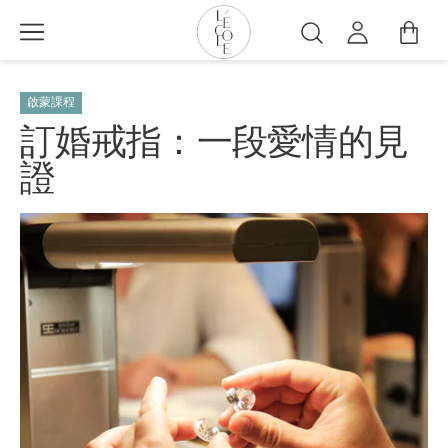
移
至
搜
主
尋
L’ÉCOLE
內
School
啟蒙課程
容
of
訂婚戒指：一段愛情的見
Jewelry
證
Arts
logo