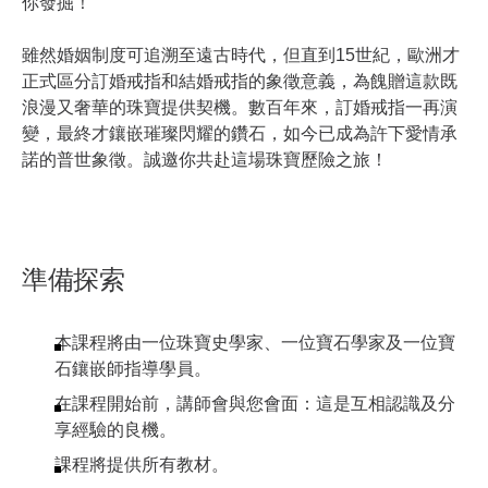
你發掘！​
雖然婚姻制度可追溯至遠古時代，但直到15世紀，歐洲才
正式區分訂婚戒指和結婚戒指的象徵意義，為餽贈這款既
浪漫又奢華的珠寶提供契機。數百年來，訂婚戒指一再演
變，最終才鑲嵌璀璨閃耀的鑽石，如今已成為許下愛情承
諾的普世象徵。誠邀你共赴這場珠寶歷險之旅！
準備探索
本課程將由一位珠寶史學家、一位寶石學家及一位寶
石鑲嵌師指導學員。
在課程開始前，講師會與您會面：這是互相認識及分
享經驗的良機。
課程將提供所有教材。