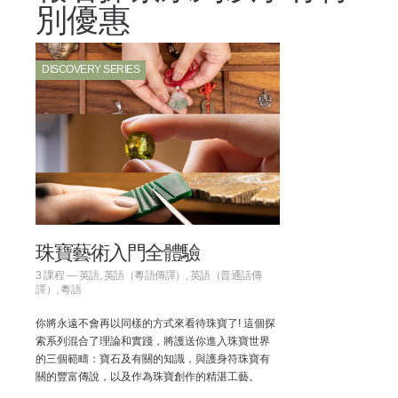
別優惠
DISCOVERY SERIES
珠寶藝術入門全體驗
3 課程 — 英語, 英語（粵語傳譯）, 英語（普通話傳
譯）, 粵語
你將永遠不會再以同樣的方式來看待珠寶了! 這個探
索系列混合了理論和實踐，將護送你進入珠寶世界
的三個範疇：寶石及有關的知識，與護身符珠寶有
關的豐富傳說，以及作為珠寶創作的精湛工藝。