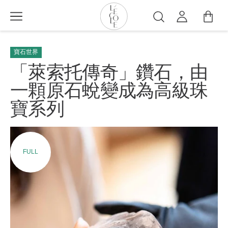
移
至
搜
主
尋
L’ÉCOLE
內
School
寶石世界
容
of
「萊索托傳奇」鑽石，由
Jewelry
一顆原石蛻變成為高級珠
Arts
logo
寶系列
FULL