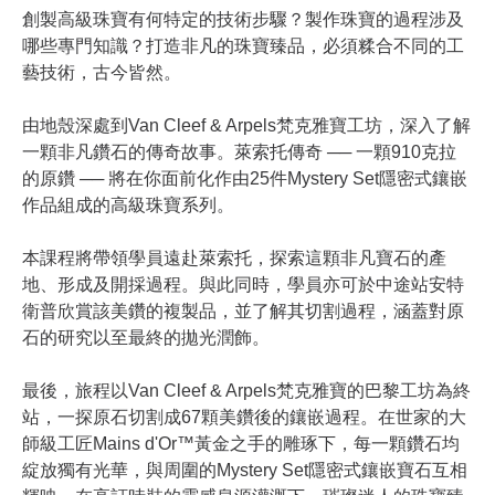
創製高級珠寶有何特定的技術步驟？製作珠寶的過程涉及
哪些專門知識？打造非凡的珠寶臻品，必須糅合不同的工
藝技術，古今皆然。
由地殼深處到Van Cleef & Arpels梵克雅寶工坊，深入了解
一顆非凡鑽石的傳奇故事。萊索托傳奇 ── 一顆910克拉
的原鑽 ── 將在你面前化作由25件Mystery Set隱密式鑲嵌
作品組成的高級珠寶系列。
本課程將帶領學員遠赴萊索托，探索這顆非凡寶石的產
地、形成及開採過程。與此同時，學員亦可於中途站安特
衛普欣賞該美鑽的複製品，並了解其切割過程，涵蓋對原
石的研究以至最終的拋光潤飾。
最後，旅程以Van Cleef & Arpels梵克雅寶的巴黎工坊為終
站，一探原石切割成67顆美鑽後的鑲嵌過程。在世家的大
師級工匠Mains d'Or™黃金之手的雕琢下，每一顆鑽石均
綻放獨有光華，與周圍的Mystery Set隱密式鑲嵌寶石互相