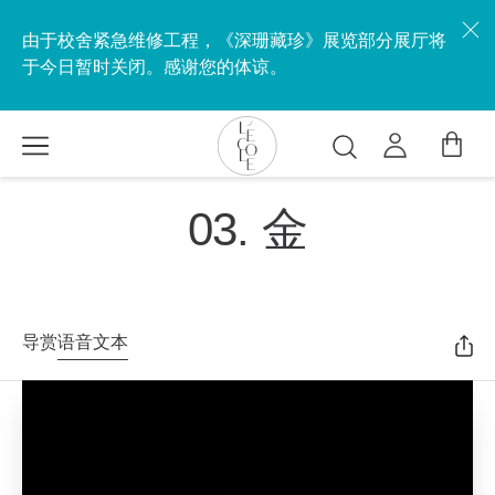
跳
转
由于校舍紧急维修工程，《深珊藏珍》展览部分展厅将
到
于今日暂时关闭。感谢您的体谅。
主
要
内
搜
容
索
L’ÉCOLE
03. 金
School
of
Jewelry
Arts
logo
导赏
语音文本