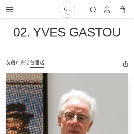
跳
转
搜
到
索
L’ÉCOLE
主
02. YVES GASTOU
School
要
of
内
Jewelry
容
Arts
logo
英语
广东话
普通话