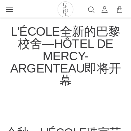
跳
转
搜
到
索
L’ÉCOLE
主
L'ÉCOLE全新的巴黎
School
要
of
内
校舍—HÔTEL DE
Jewelry
容
Arts
MERCY-
logo
ARGENTEAU即将开
幕