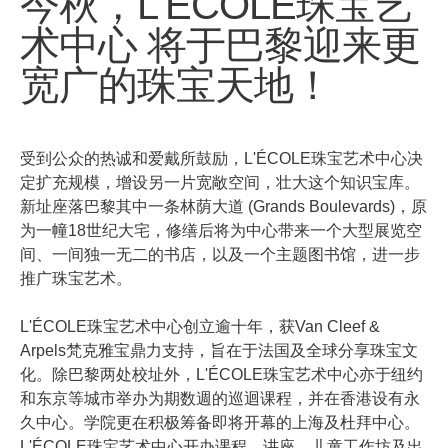
今秋，L'ÉCOLE珠宝艺
术中心 将于巴黎迎来更
宽广的珠宝天地！
受到公众的热诚和爱戴所鼓励，L'ÉCOLE珠宝艺术中心决
定扩充规模，增设另一片宽敞空间，壮大这个知识宝库。
新址座落巴黎其中一条林荫大道 (Grands Boulevards)，原
为一幢18世纪大宅，修缮后将为中心带来一个大型展览空
间、一间独一无二的书店，以及一个主题图书馆，进一步
推广珠宝艺术。
L'ÉCOLE珠宝艺术中心创立逾十年，获Van Cleef &
Arpels梵克雅宝鼎力支持，旨在于法国及全球分享珠宝文
化。除巴黎两处校址外，L'ÉCOLE珠宝艺术中心亦于纽约
和东京等城市举办为期数週的巡迴课程，并在香港设有永
久中心。学院更在积极筹备即将开幕的上海及杜拜中心。
L'ÉCOLE珠宝艺术中心开办课程、讲座、儿童工作坊及出