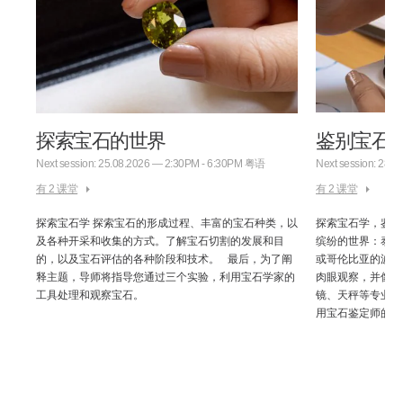
探索宝石的世界
鉴别宝石
Next session: 25.08.2026 — 2:30PM - 6:30PM 粤语
Next session: 28.
：从
有 2 课堂
有 2 课堂
石充
种宝
探索宝石学 探索宝石的形成过程、丰富的宝石种类，以
探索宝石学，鉴别
的硬
及各种开采和收集的方式。了解宝石切割的发展和目
缤纷的世界：泰国
处理
的，以及宝石评估的各种阶段和技术。 最后，为了阐
或哥伦比亚的波哥
工具
释主题，导师将指导您通过三个实验，利用宝石学家的
肉眼观察，并像专
工具处理和观察宝石。
镜、天秤等专业工
用宝石鉴定师的