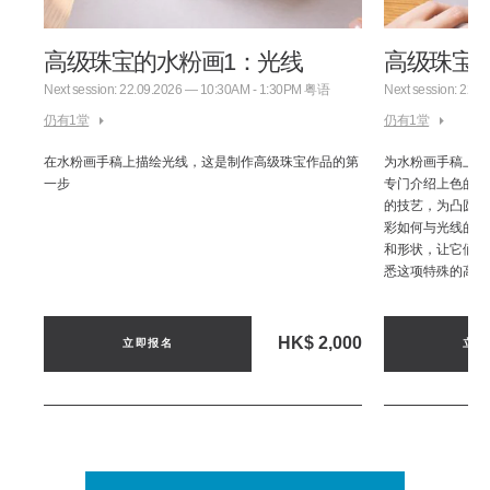
高级珠宝的水粉画1：光线
高级珠宝
Next session: 22.09.2026 — 10:30AM - 1:30PM 粤语
Next session: 22
可坐
仍有1堂
仍有1堂
模，
：
在水粉画手稿上描绘光线，这是制作高级珠宝作品的第
为水粉画手稿上色
丰富
一步
专门介绍上色的第
的技艺，为凸圆形
彩如何与光线的描
和形状，让它们呈
悉这项特殊的高
HK$ 2,000
立即报名
立即