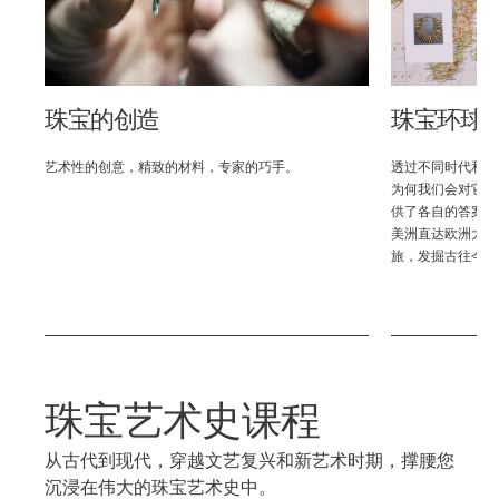
珠宝的创造
珠宝环球
」？
艺术性的创意，精致的材料，专家的巧手。
透过不同时代和文
都提
为何我们会对它如
南北
供了各自的答案。
之
美洲直达欧洲大陆
。
旅，发掘古往今来
珠宝艺术史课程
从古代到现代，穿越文艺复兴和新艺术时期，撑腰您
沉浸在伟大的珠宝艺术史中。