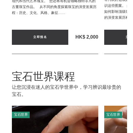
现代和当代艺术瑰宝。 您还将有机会领略独特非凡的
识这些图案。 最
古董珠宝作品。 从不同的角度探索珠宝的演变发展历
如何影响顶级珠宝
程：历史、文化、风格、象征……
的演变发展历程：
HK$ 2,000
立即报名
立即
宝石世界课程
让您沉浸在迷人的宝石学世界中，学习辨识最珍贵的
宝石。
宝石世界
宝石世界