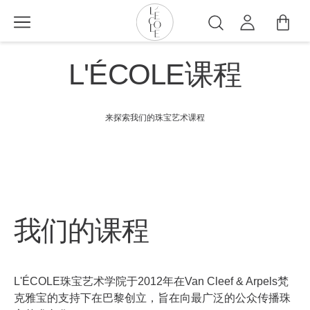
跳
转
搜
到
索
L’ÉCOLE
主
L'ÉCOLE课程
School
要
of
内
Jewelry
容
来探索我们的珠宝艺术课程
Arts
logo
我们的课程
L'ÉCOLE珠宝艺术学院于2012年在Van Cleef & Arpels梵
克雅宝的支持下在巴黎创立，旨在向最广泛的公众传播珠