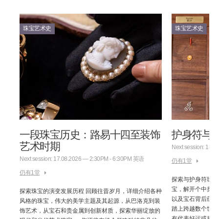
珠宝艺术史
珠宝艺术史
一段珠宝历史：路易十四至装饰
护身符与
艺术时期
Next session: 18.
期的
Next session: 17.08.2026 — 2:30PM - 6:30PM 英语
仍有1堂
播方
仍有1堂
人物的
探索与护身符珠宝
限勇
宝，解开个中奥秘
探索珠宝的演变发展历程 回顾往昔岁月，详细介绍各种
质。
以及宝石背后蕴含
风格的珠宝，伟大的美学主题及其起源，从巴洛克到装
踏上跨越数个世纪
饰艺术，从宝石和贵金属到创新材质，探索华丽绽放的
有代表好运或庇护