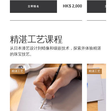
HK$ 2,000
立即报名
立即
精湛工艺课程
从日本漆艺设计到蜡像和镶嵌技术，探索并体验精湛
的珠宝技艺。
精湛工艺
精湛工艺