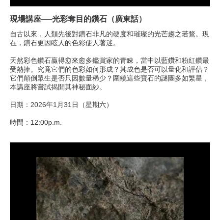
現場講座──光彩奪目的鑽石（廣東話）
自古以來，人類先後對鑽石非凡的硬度和璀璨的光芒趨之若鶩。現
在，鑽石更因眩人的色彩使人著迷。
天然彩色鑽石贏得愈來愈多鑑賞家的青睞，當中以藍鑽和粉紅鑽最
受熱捧。究竟它們的色彩如何形成？其成色是否可以量化和評估？
它們顛倒眾生是否只因數量稀少？圍繞這些寶石的謎團多如繁星，
本講座將嘗試揭開其神秘面紗。
日期：2026年1月31日（星期六）
時間：12:00p.m.