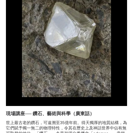
現場講座── 鑽石、藝術與科學（廣東話）
世上最古老的鑽石，可遠溯至35億年前。得天獨厚的地質結構，為
它們賦予獨一無二的物理特性，令其在歷史上及神話世界中佔有無