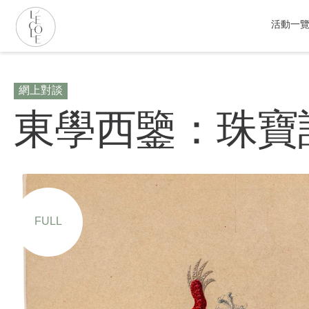
移
至
活動一
主
內
L’ÉCOLE
容
School
網上對談
of
Jewelry
東學西鑒：珠寶
Arts
logo
FULL