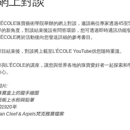
網上對談
L'ÉCOLE珠寶藝術學院舉辦的網上對談，邀請兩位專家透過45
界的新角度，對談結束後設有問答環節，您可透過即時通訊功能
L'ÉCOLE將於活動後向您發送詳細的參考書目。
節目結束後，對談將上載至L'ÉCOLE YouTube供您隨時重溫。
參與L'ÉCOLE的講座，讓您與世界各地的珠寶愛好者一起探索
奇心。
相片
:
珠寶盒上的龍手繪圖
紙板上水粉與鉛筆
約
1920
年
an Cleef & Arpels
梵克雅寶檔案