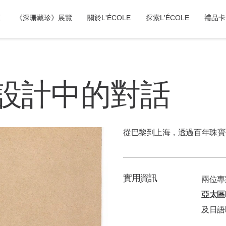
覽
《深珊藏珍》展覽
關於L'ÉCOLE
探索L'ÉCOLE
禮品卡
設計中的對話
從巴黎到上海，透過百年珠寶
實用資訊
兩位專
亞太區
及日語