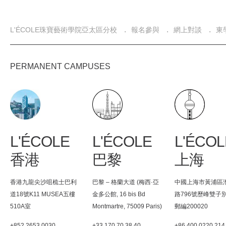
導
L'ÉCOLE珠寶藝術學院亞太區分校
報名參與
網上對談
東
航
連
結
PERMANENT CAMPUSES
L'ÉCOLE
L'ÉCOLE
L'ÉCOL
香港
巴黎
上海
香港九龍尖沙咀梳士巴利
巴黎 – 格蘭大道 (梅西·亞
中國上海市黃浦區
道18號K11 MUSEA五樓
金多公館, 16 bis Bd
路796號歷峰雙子
510A室
Montmartre, 75009 Paris)
郵編200020
+852 2653 0030
+33 170 70 38 40
+86 400 0220 214