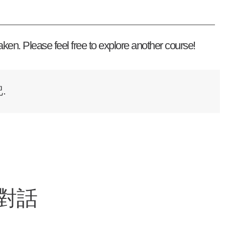
ken. Please feel free to explore another course!
記
.
對話