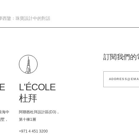
學西鑒：珠寶設計中的對話
訂閱我們的
E
L'ÉCOLE
杜拜
淮海中
阿聯酋杜拜設計區(D3)，
別墅，
第十棟1層
+971 4 451 3200