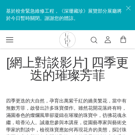
移
至
基於校舍緊急維修工程，《深珊藏珍》展覽部分展廳將
主
於今日暫時關閉。謝謝您的體諒。
內
容
搜
尋
L’ÉCOLE
[網上對談影片] 四季更
School
of
迭的璀璨芳菲
Jewelry
Arts
logo
四季更迭的大自然，孕育出萬紫千紅的嬌美繁花，當中有
無數芳菲，啟發出許多珠寶傑作。雖然花開花落終有時，
滿園春色的燦爛風華卻凝鑄在璀璨的珠寶中，彷彿花魂永
繼，暗香沁人。誠邀您參與本講座，從園藝專家與藝術史
學家的對談中，檢視珠寶應如何再現花卉的美態，探討珠