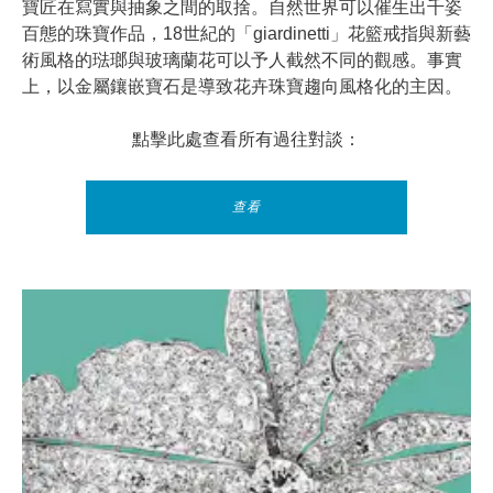
寶匠在寫實與抽象之間的取捨。自然世界可以催生出千姿
百態的珠寶作品，18世紀的「giardinetti」花籃戒指與新藝
術風格的琺瑯與玻璃蘭花可以予人截然不同的觀感。事實
上，以金屬鑲嵌寶石是導致花卉珠寶趨向風格化的主因。
點擊此處查看所有過往對談：
查看