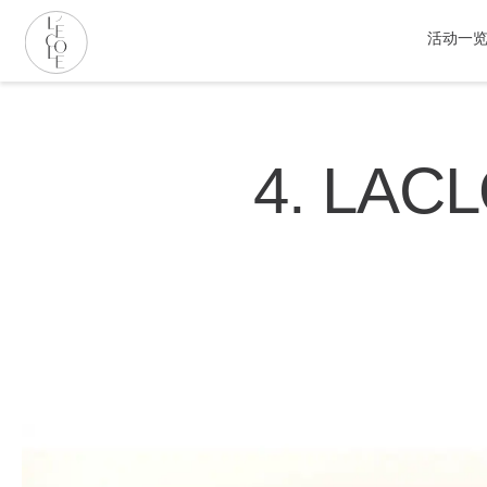
跳
转
活动一
到
主
L’ÉCOLE
要
School
内
of
容
4. LA
Jewelry
Arts
logo