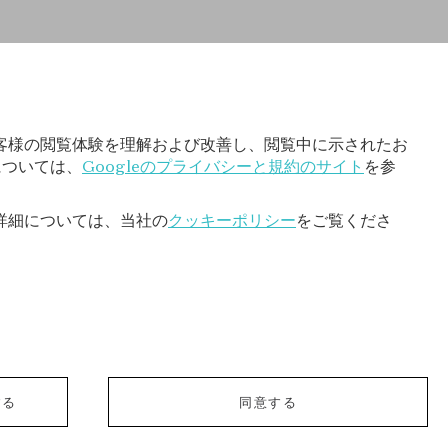
客様の閲覧体験を理解および改善し、閲覧中に示されたお
については、
Googleのプライバシーと規約のサイト
を参
詳細については、当社の
クッキーポリシー
をご覧くださ
© 2026 Van Cleef & Arpels
する
同意する