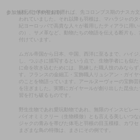
紀元前1000年まで遡れば、先コロンブス期のナスカ
参加無料／ご予約登録制
われていました。それ以降も羽根は、マハラジャのタ
紀ヨーロッパで高貴な人々が着用したティアラに用い
の）、サメ革など、動物たちの物語を伝える断片も、
付けています。
ムガル帝国から日本、中国、西洋に至るまで、ハイジ
し、つぶさに描写するという点で、生物学者にも似た
に命を吹き込むためには、熟練した職人技のみならず
す。フランスの金細工・宝飾職人リュシアン・ガイヤール
のことを物語っています。アールヌーヴォーの宝飾芸
を注ぎました。実際にガイヤールが創り出した昆虫た
習を打ち破るものです。
野生生物であれ愛玩動物であれ、無限のインスピレー
バイオミミクリー（生物模倣）とも言える美しいつな
ジャクの青みを帯びた体毛と羽根の目玉模様、カワセ
まざまな鳥の特徴は、まさにその例です。