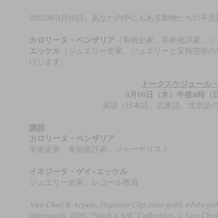
2023年3月16日、あなたの中にもある動物たちの不
カロリーヌ・ベンザリア
（美術史家、美術批評家、ジ
エッケル
（ジュエリー史家、ジュエリーと宝飾芸術の
けします。
トークスケジュール
3月16日（木）午後8時（
英語（日本語、広東語、北京語
講師
カロリーヌ・ベンザリア
美術史家、美術批評家、ジャーナリスト
イネジータ・ゲイ=エッケル
ジュエリー史家、レコール教員
Van Cleef & Arpels, Pegasus Clip, rose gold, white gol
diamonds, 2016, "Noah's Ark" Collection, © Van Clee