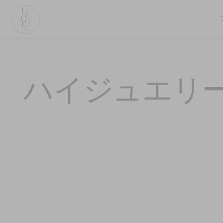
メ
イ
ン
コ
L’ÉCOLE
ン
School
テ
of
ハイジュエリ
ン
Jewelry
ツ
Arts
に
logo
移
動