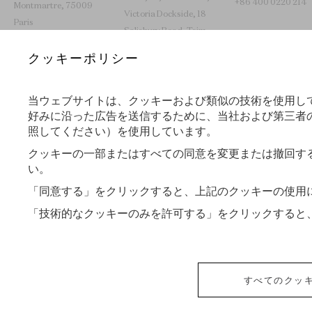
+86 400 0220 214
Montmartre, 75009
Victoria Dockside, 18
Paris
Salisbury Road, Tsim
Sha Tsui, Hong Kong
+33 1 70 70 38 40
クッキーポリシー
SAR
+852 2653 0030
当ウェブサイトは、クッキーおよび類似の技術を使用し
好みに沿った広告を送信するために、当社および第三者の
世界を旅するレコール
照してください）を使用しています。
クッキーの一部またはすべての同意を変更または撤回す
い。
Tokyo - 東京
Lyon - リヨン
「同意する」をクリックすると、上記のクッキーの使用
「技術的なクッキーのみを許可する」をクリックすると
VAN CLEEF & ARPELS
ご利用規約
ショッピングご利用規約
すべてのクッ