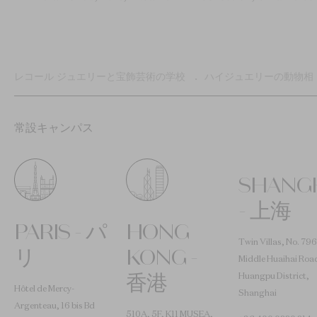
パ
レコール ジュエリーと宝飾芸術の学校
ハイジュエリーの動物相
ン
く
ず
常設キャンパス
SHANG
- 上海
PARIS - パ
HONG
Twin Villas, No. 796
リ
KONG -
Middle Huaihai Roa
香港
Huangpu District,
Hôtel de Mercy-
Shanghai
Argenteau, 16 bis Bd
510A, 5F, K11 MUSEA,