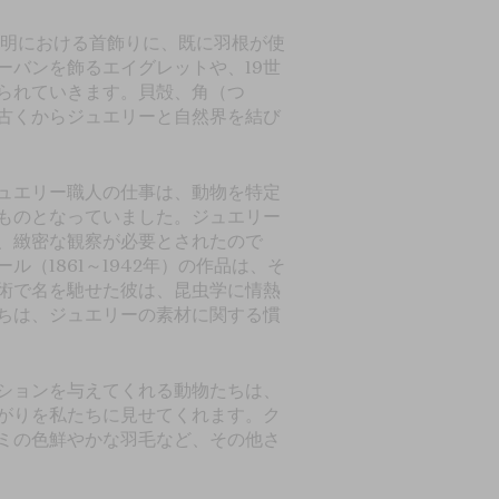
文明における首飾りに、既に羽根が使
ーバンを飾るエイグレットや、19世
られていきます。貝殻、角（つ
古くからジュエリーと自然界を結び
ュエリー職人の仕事は、動物を特定
ものとなっていました。ジュエリー
、緻密な観察が必要とされたので
（1861～1942年）の作品は、そ
術で名を馳せた彼は、昆虫学に情熱
ちは、ジュエリーの素材に関する慣
ションを与えてくれる動物たちは、
がりを私たちに見せてくれます。ク
ミの色鮮やかな羽毛など、その他さ