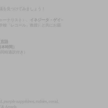
思議を見つけてみましょう！
ャーナリスト）、
イネジータ・ゲイ=
学校「レコール」教授）と共にお届
・言語
日本時間）
の同時通訳付き）
d, purple sapphires, rubies, coral,
f & Arpels