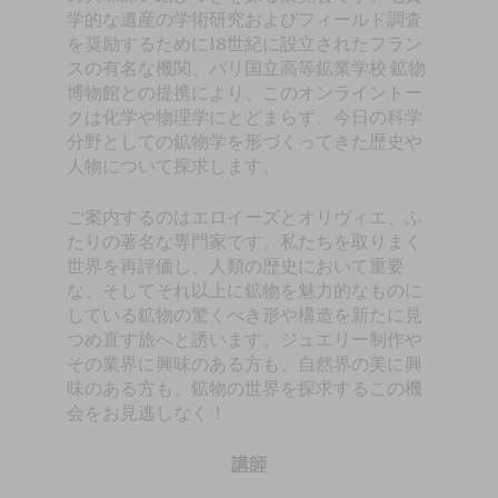
学的な遺産の学術研究およびフィールド調査
を奨励するために18世紀に設立されたフラン
スの有名な機関、パリ国立高等鉱業学校 鉱物
博物館との提携により、このオンライントー
クは化学や物理学にとどまらず、今日の科学
分野としての鉱物学を形づくってきた歴史や
人物について探求します。
ご案内するのはエロイーズとオリヴィエ、ふ
たりの著名な専門家です。私たちを取りまく
世界を再評価し、人類の歴史において重要
な、そしてそれ以上に鉱物を魅力的なものに
している鉱物の驚くべき形や構造を新たに見
つめ直す旅へと誘います。ジュエリー制作や
その業界に興味のある方も、自然界の美に興
味のある方も、鉱物の世界を探求するこの機
会をお見逃しなく！
講師