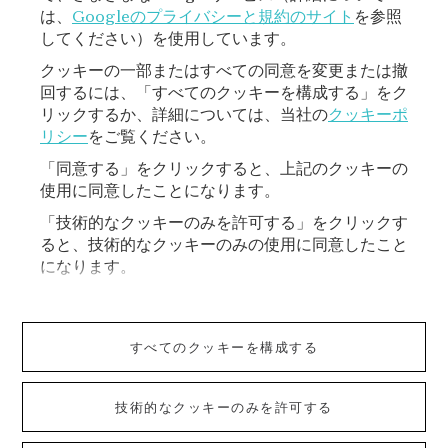
は、
Googleのプライバシーと規約のサイト
を参照
してください）を使用しています。
クッキーの一部またはすべての同意を変更または撤
回するには、「すべてのクッキーを構成する」をク
リックするか、詳細については、当社の
クッキーポ
リシー
をご覧ください。
「同意する」をクリックすると、上記のクッキーの
使用に同意したことになります。
VAN CLEEF & ARPELS
「技術的なクッキーのみを許可する」をクリックす
ると、技術的なクッキーのみの使用に同意したこと
ご利用規約
になります。
ショッピングご利用規約
すべてのクッキーを構成する
プライバシーポリシー
技術的なクッキーのみを許可する
クッキーポリシー