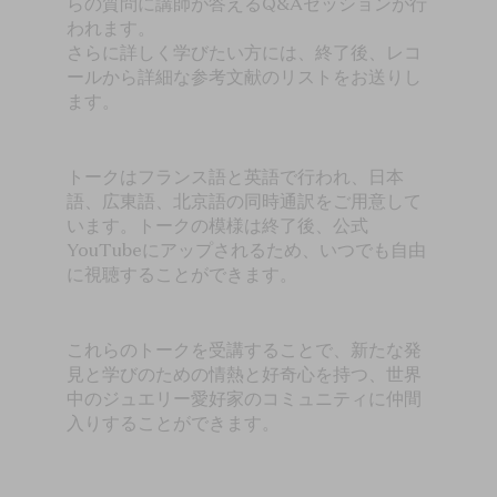
らの質問に講師が答えるQ&Aセッションが行
われます。
さらに詳しく学びたい方には、終了後、レコ
ールから詳細な参考文献のリストをお送りし
ます。
トークはフランス語と英語で行われ、日本
語、広東語、北京語の同時通訳をご用意して
います。トークの模様は終了後、公式
YouTubeにアップされるため、いつでも自由
に視聴することができます。
これらのトークを受講することで、新たな発
見と学びのための情熱と好奇心を持つ、世界
中のジュエリー愛好家のコミュニティに仲間
入りすることができます。