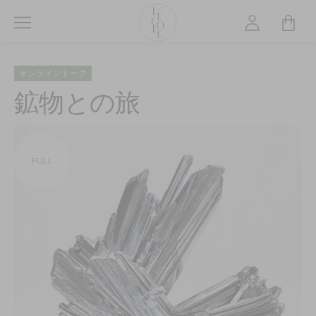
メ
イ
ン
L’ÉCOLE
コ
School
オンライントーク
ン
of
テ
鉱物との旅
Jewelry
ン
Arts
ツ
logo
に
移
FULL
動