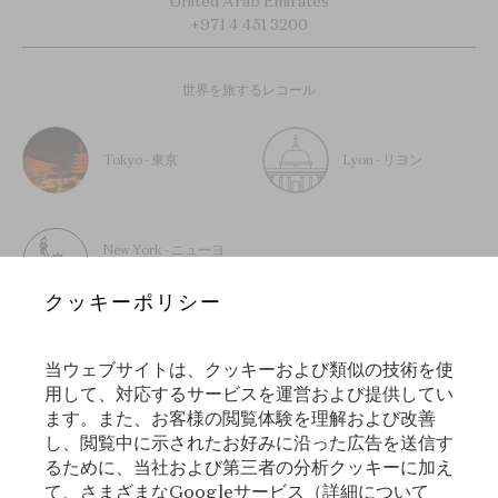
United Arab Emirates
+971 4 451 3200
世界を旅するレコール
Tokyo - 東京
Lyon - リヨン
New York - ニューヨ
ーク
クッキーポリシー
当ウェブサイトは、クッキーおよび類似の技術を使
用して、対応するサービスを運営および提供してい
ニュースレターに登録する
ます。また、お客様の閲覧体験を理解および改善
し、閲覧中に示されたお好みに沿った広告を送信す
るために、当社および第三者の分析クッキーに加え
て、さまざまなGoogleサービス（詳細について
登録