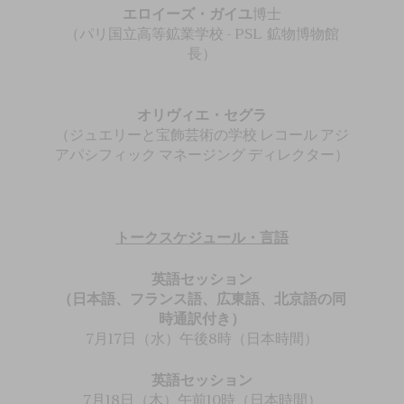
エロイーズ・ガイユ
博士
（パリ国立高等鉱業学校 - PSL 鉱物博物館
長）
オリヴィエ・セグラ
（ジュエリーと宝飾芸術の学校 レコール アジ
アパシフィック マネージング ディレクター）
トークスケジュール・言語
英語セッション
（日本語、フランス語、広東語、北京語の同
時通訳付き）
7月17日（水）午後8時（日本時間）
英語セッション
7月18日（木）午前10時（日本時間）