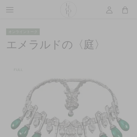
メ
イ
ン
L’ÉCOLE
コ
School
オンライントーク
ン
of
テ
エメラルドの〈庭〉
Jewelry
ン
Arts
ツ
logo
に
移
FULL
動