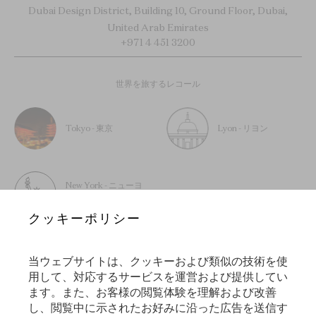
Dubai Design District, Building 10, Ground Floor, Dubai,
United Arab Emirates
+971 4 451 3200
世界を旅するレコール
Tokyo - 東京
Lyon - リヨン
New York - ニューヨ
ーク
クッキーポリシー
当ウェブサイトは、クッキーおよび類似の技術を使
用して、対応するサービスを運営および提供してい
ニュースレターに登録する
ます。また、お客様の閲覧体験を理解および改善
し、閲覧中に示されたお好みに沿った広告を送信す