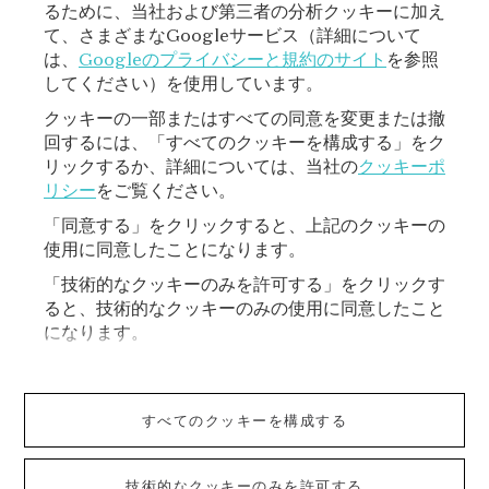
るために、当社および第三者の分析クッキーに加え
て、さまざまなGoogleサービス（詳細について
登録
は、
Googleのプライバシーと規約のサイト
を参照
してください）を使用しています。
クッキーの一部またはすべての同意を変更または撤
回するには、「すべてのクッキーを構成する」をク
リックするか、詳細については、当社の
クッキーポ
リシー
をご覧ください。
「同意する」をクリックすると、上記のクッキーの
使用に同意したことになります。
VAN CLEEF & ARPELS
「技術的なクッキーのみを許可する」をクリックす
ると、技術的なクッキーのみの使用に同意したこと
ご利用規約
になります。
ショッピングご利用規約
すべてのクッキーを構成する
プライバシーポリシー
技術的なクッキーのみを許可する
クッキーポリシー