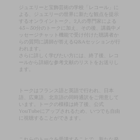
ジュエリーと宝飾芸術の学校「レコール」に
よる、ジュエリーの世界に新たな観点を提示
するオンライントーク。2人の専門家による
45～50分のトークに加え、その後、講義中メ
ッセージチャット機能で受け付けた聴講者か
らの質問に講師が答えるQ&Aセッションが行
われます。
さらに詳しく学びたい方には、終了後、レコ
ールから詳細な参考文献のリストをお送りし
ます。
トークはフランス語と英語で行われ、日本
語、広東語、北京語の同時通訳をご用意して
います。トークの模様は終了後、公式
YouTubeにアップされるため、いつでも自由
に視聴することができます。
これらのトークを受講することで、新たな発