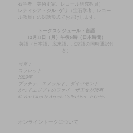
石学者、美術史家、レコール研究教員）
レティシア・ジル=ゲリ
（宝石学者、レコー
ル教員）の対話形式でお届けします。
トークスケジュール・言語
12月11日（月）午後8時（日本時間）
英語（日本語、広東語、北京語の同時通訳付
き）
写真：
コラレット
1929年
プラチナ、エメラルド、ダイヤモンド
かつてエジプトのファイーザ王女が所有
© Van Cleef & Arpels Collection - P Griès
オンライントークについて