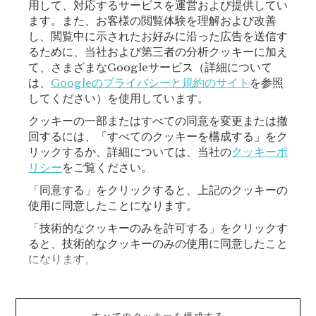
用して、対応するサービスを運営および提供してい
ニュースレターに登録する
ます。また、お客様の閲覧体験を理解および改善
し、閲覧中に示されたお好みに沿った広告を送信す
るために、当社および第三者の分析クッキーに加え
て、さまざまなGoogleサービス（詳細について
登録
は、
Googleのプライバシーと規約のサイト
を参照
してください）を使用しています。
クッキーの一部またはすべての同意を変更または撤
回するには、「すべてのクッキーを構成する」をク
リックするか、詳細については、当社の
クッキーポ
リシー
をご覧ください。
「同意する」をクリックすると、上記のクッキーの
使用に同意したことになります。
VAN CLEEF & ARPELS
「技術的なクッキーのみを許可する」をクリックす
ると、技術的なクッキーのみの使用に同意したこと
ご利用規約
になります。
ショッピングご利用規約