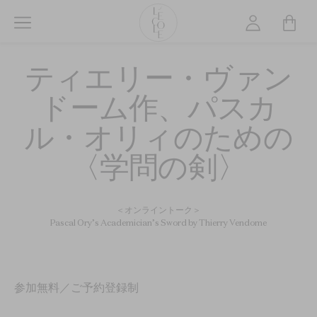
メ
イ
ン
L’ÉCOLE
コ
ティエリー・ヴァン
School
ン
of
テ
ドーム作、パスカ
Jewelry
ン
Arts
ル・オリィのための
ツ
logo
に
〈学問の剣〉
移
動
＜オンライントーク＞
Pascal Ory’s Academician’s Sword by Thierry Vendome
参加無料／ご予約登録制