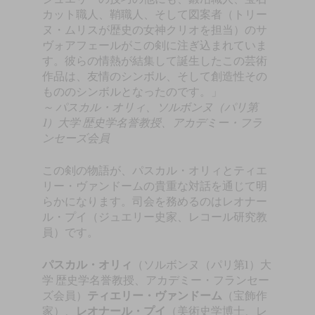
カット職人、鞘職人、そして図案者（トリー
ヌ・ムリスが歴史の女神クリオを担当）のサ
ヴォアフェールがこの剣に注ぎ込まれていま
す。彼らの情熱が結集して誕生したこの芸術
作品は、友情のシンボル、そして創造性その
もののシンボルとなったのです。」
～ パスカル・オリィ、ソルボンヌ（パリ第
1）大学 歴史学名誉教授、アカデミー・フラ
ンセーズ会員
この剣の物語が、パスカル・オリィとティエ
リー・ヴァンドームの貴重な対話を通じて明
らかになります。司会を務めるのはレオナー
ル・プイ（ジュエリー史家、レコール研究教
員）です。
パスカル・オリィ
（ソルボンヌ（パリ第1）大
学 歴史学名誉教授、アカデミー・フランセー
ズ会員）
ティエリー・ヴァンドーム
（宝飾作
家）、
レオナール・プイ
（美術史学博士、レ