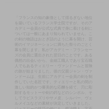
「フランスの知の象徴として揺るぎない地位
を築いているフランス学士院ですが、そのア
カデミー会員が公式な式典で身に着ける剣に
ついては一般にあまり知られていません。こ
の剣の物語はおとぎ話のように幕を開け、芸
術のイマジネーションに満ちた祭りのごとく
幕を閉じます。私がアカデミー・フランセー
ズの会員に選出された翌日のことです。ある
偶然の出会いから、金細工職人であり宝石職
人でもあるティエリー・ヴァンドームと冒険
の旅が始まりました。彼の父親ジャン・ヴァ
ンドームは、生前にアカデミー会員の剣を制
作していた名匠です。ティエリーと私の間の
激しい知的かつ審美的な応酬を経て、刃に彫
刻するモットーや剣の鍔などのシンボル、そ
してラピスラズリやサメ皮、シルバー、ヴェ
ルメイユなどの素材が決定していきました。
ジュエリーの技巧の他にも、鍛冶職人、宝石