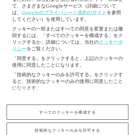
て、さまざまなGoogleサービス（詳細について
登録
は、
Googleのプライバシーと規約のサイト
を参照
してください）を使用しています。
クッキーの一部またはすべての同意を変更または撤
回するには、「すべてのクッキーを構成する」をク
リックするか、詳細については、当社の
クッキーポ
リシー
をご覧ください。
「同意する」をクリックすると、上記のクッキーの
使用に同意したことになります。
VAN CLEEF & ARPELS
「技術的なクッキーのみを許可する」をクリックす
ると、技術的なクッキーのみの使用に同意したこと
ご利用規約
になります。
ショッピングご利用規約
すべてのクッキーを構成する
プライバシーポリシー
技術的なクッキーのみを許可する
クッキーポリシー