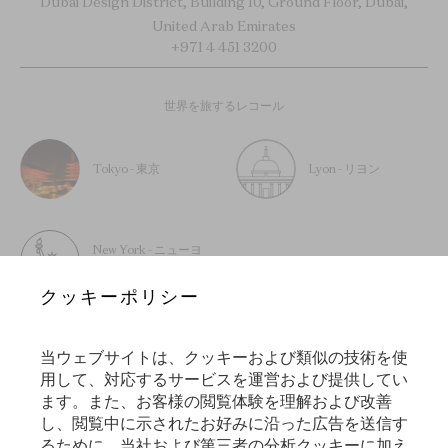
Dubai Design District, Building 10, Ground Floor, Dubai,
United Arab Emirates
+971 4 451 3200
世界を旅するレコール
Tokyo - 東京
Lyon - リヨン
New York - ニューヨ
ーク
クッキーポリシー
当ウェブサイトは、クッキーおよび類似の技術を使
用して、対応するサービスを運営および提供してい
ニュースレターに登録する
ます。また、お客様の閲覧体験を理解および改善
し、閲覧中に示されたお好みに沿った広告を送信す
るために、当社および第三者の分析クッキーに加え