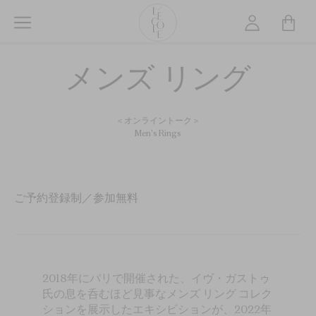
メ
イ
ン
L’ÉCOLE
コ
メンズ リング
School
ン
of
テ
Jewelry
ン
＜オンライントーク＞
Arts
ツ
Men's Rings
logo
に
移
動
ご予約登録制／参加無料
2018年にパリで開催された、イヴ・ガストゥ
氏の息を呑むほど見事なメンズ リング コレク
ションを展示したエキシビションが、2022年