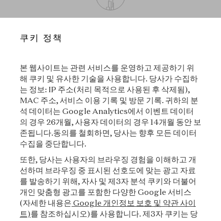
두바이
쿠키 정책
Dubai Design District, Building 10, Ground Floor, Dubai,
United Arab Emirates
본 웹사이트는 관련 서비스를 운영하고 제공하기 위
+971 4 451 3200
해 쿠키 및 유사한 기술을 사용합니다. 당사가 수집하
는 정보: IP 주소(처리 목적으로 사용된 후 삭제됨),
레꼴 노마딕 스쿨
MAC 주소, 서비스 이용 기록 및 방문 기록. 귀하의 분
석 데이터는 Google Analytics에서 이벤트 데이터
의 경우 26개월, 사용자 데이터의 경우 14개월 동안 보
서울
리옹
존됩니다.동의를 철회하면, 당사는 향후 모든 데이터
수집을 중단합니다.
또한, 당사는 사용자의 브라우징 경험을 이해하고 개
선하며 브라우징 중 표시된 선호도에 맞는 광고 자료
뉴욕
도쿄
를 발송하기 위해, 자사 및 제3자 분석 쿠키와 더불어
개인 맞춤형 광고를 포함한 다양한 Google 서비스
(자세한 내용은
Google 개인정보 보호 및 약관 사이
트)
를 참조하십시오)를 사용합니다. 제3자 쿠키는 당