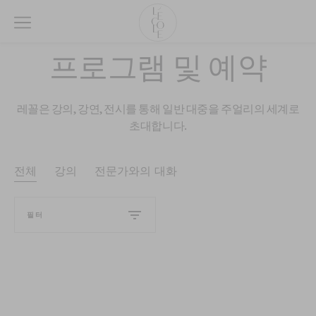
메
인
컨
L’ÉCOLE
프로그램 및 예약
텐
School
츠
of
로
Jewelry
레꼴은 강의, 강연, 전시를 통해 일반 대중을 주얼리의 세계로
이
Arts
초대합니다.
동
logo
하
기
전체
강의
전문가와의 대화
필터