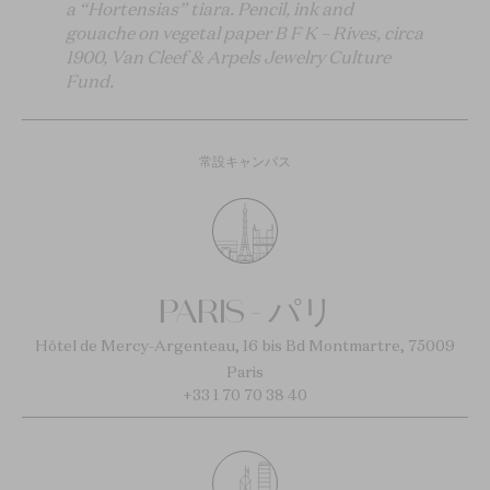
a “Hortensias” tiara. Pencil, ink and
gouache on vegetal paper B F K – Rives, circa
1900, Van Cleef & Arpels Jewelry Culture
Fund.
常設キャンパス
PARIS - パリ
Hôtel de Mercy-Argenteau, 16 bis Bd Montmartre, 75009
Paris
+33 1 70 70 38 40