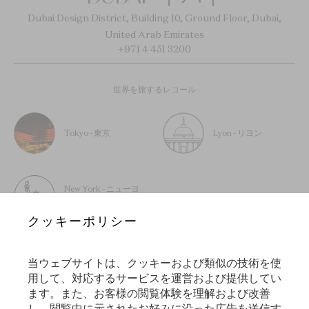
Dubai Design District, Building 10, Ground Floor, Dubai,
United Arab Emirates
+971 4 451 3200
世界を旅するレコール
Tokyo - 東京
Lyon - リヨン
New York - ニューヨ
ーク
クッキーポリシー
当ウェブサイトは、クッキーおよび類似の技術を使
用して、対応するサービスを運営および提供してい
ニュースレターに登録する
ます。また、お客様の閲覧体験を理解および改善
し、閲覧中に示されたお好みに沿った広告を送信す