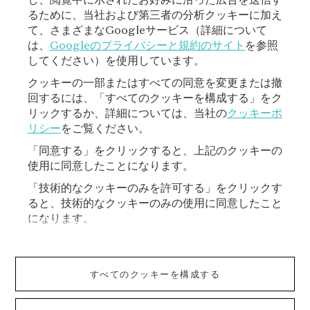
るために、当社および第三者の分析クッキーに加え
て、さまざまなGoogleサービス（詳細について
登録
は、
Googleのプライバシーと規約のサイト
を参照
してください）を使用しています。
クッキーの一部またはすべての同意を変更または撤
回するには、「すべてのクッキーを構成する」をク
リックするか、詳細については、当社の
クッキーポ
リシー
をご覧ください。
「同意する」をクリックすると、上記のクッキーの
使用に同意したことになります。
VAN CLEEF & ARPELS
「技術的なクッキーのみを許可する」をクリックす
ると、技術的なクッキーのみの使用に同意したこと
ご利用規約
になります。
ショッピングご利用規約
すべてのクッキーを構成する
プライバシーポリシー