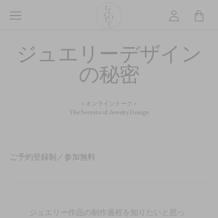
メ
イ
ン
L’ÉCOLE
コ
ジュエリーデザイン
School
ン
of
テ
の秘密
Jewelry
ン
Arts
ツ
logo
に
＜オンライントーク＞
移
The Secrets of Jewelry Design
動
ご予約登録制／参加無料
ジュエリー作品の制作過程を知りたいと思っ