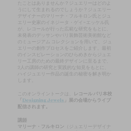
たことはありませんか？ジュエリーはどのよ
うにして生まれるのでしょうか？ジュエリー
デザイナーのマリーナ・フルキロン氏とジュ
エリー史家のイネジータ・ゲイ=エッケル氏
が、レコールが行った広範な研究をもとに、
未発表のデッサンやパリ装飾芸術美術館など
のミュージアム コレクションを用いて、ジュ
エリーの創作プロセスをご紹介します。最初
のインスピレーションのひらめきからジュエ
リー工房のための最終デザインに至るまで、
2人の講師の研究と実践的な知見をもとに、
ハイジュエリー作品の誕生の秘密を解き明か
します。
このオンライントークは、
レコール パリ本校
「
Designing Jewels
」展の会場からライブ
配信されます。
講師
マリーナ・フルキロン
（ジュエリーデザイナ