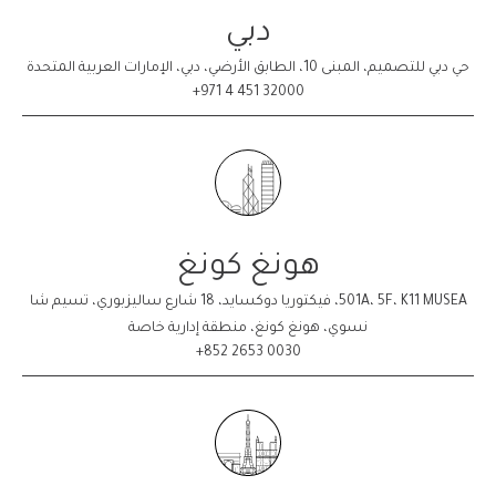
دبي
حي دبي للتصميم، المبنى 10، الطابق الأرضي، دبي، الإمارات العربية المتحدة
32000 451 4 971+
هونغ كونغ
501A، 5F، K11 MUSEA، فيكتوريا دوكسايد، 18 شارع ساليزبوري، تسيم شا
نسوي، هونغ كونغ، منطقة إدارية خاصة
0030 2653 852+