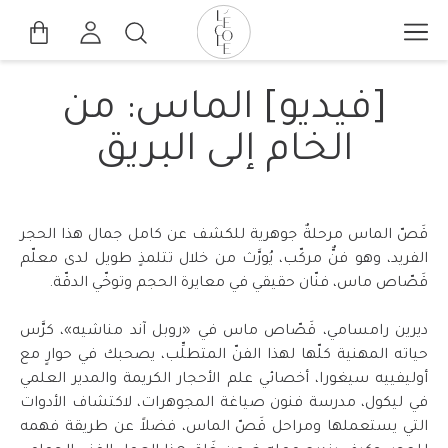
تخطي
إلى
بحث
المحتوى
L’ÉCOLE
الرئيسي
[فيديو] الماس: من
School
of
الخام إلى البريق
Jewelry
Arts
logo
قَصّ الماس مرحلةٌ جوهرية للكشف عن كامل جمال هذا الحجر
الفريد، وهو فنٌّ مركّب، يُورَّث من خلال تتلمذٍ طويل لدى معلّم
قَصّاص ماس، فنّان حقيقي في معايرة الحجم وتوخّي الدقّة.
ديرين رامسامي، قَصّاص ماس في «روبل آند مناشيه»، كرَّس
حياته المهنية كلّها لهذا الفنّ المتطلِّب، يصحبك في حوارٍ مع
أوليفييه سيغورا، أخصائي علم الأحجار الكريمة والمدير العلمي
في ليكول، مدرسة فنون صياغة المجوهرات، لاكتشاف الأدوات
التي يستعملها ومراحل قَصّ الماس، فضلاً عن طريقة فهمه