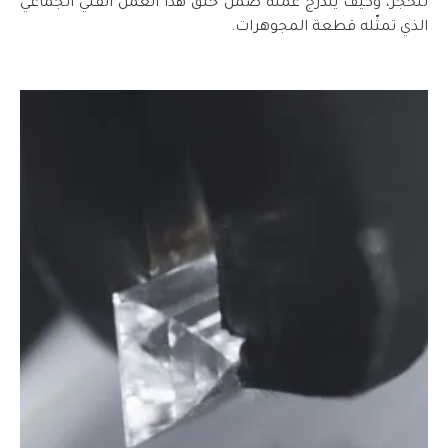
للحجر، وكيف يندرج عمله ضمن خَلق هذا العمل الفني الجماعي
الذي تمثّله قطعة المجوهرات.