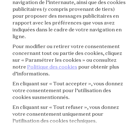
navigation de l’internaute, ainsi que des cookies
publicitaires (y compris provenant de tiers)
CONDITIONS GÉNÉRALES DE VENTE
pour proposer des messages publicitaires en
rapport avec les préférences que vous avez
CONDITIONS D'UTILISATION
indiquées dans le cadre de votre navigation en
ligne.
POLITIQUE DE CONFIDENTIALITÉ
Pour modifier ou retirer votre consentement
concernant tout ou partie des cookies, cliquez
CRÉDITS
sur « Paramétrer les cookies » ou consultez
notre
Politique des cookies
pour obtenir plus
d’informations.
PRESSE
En cliquant sur « Tout accepter », vous donnez
CONTACT
votre consentement pour l’utilisation des
cookies susmentionnés.
FAQ
En cliquant sur « Tout refuser », vous donnez
votre consentement uniquement pour
RÈGLEMENT DE VISITE
l’utilisation des cookies techniques.
POLITIQUE DE COOKIES