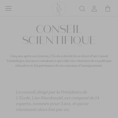
Aller
au
Rechercher
contenu
L’ÉCOLE
principal
CONSEIL
School
of
SCIENTIFIQUE
Jewelry
Arts
logo
Cinq ans après sa création, L’École a décidé de se doter d’un Conseil
Scientifique, instance consultative qui veille à la cohérence de sa politique
éducative et à la pertinence de ses contenus d’enseignement.
Le conseil, dirigé par la Présidente de
L’École, Lise Macdonald, est composé de 14
experts, nommés pour 3 ans, et qui se
réunissent deux fois par an.