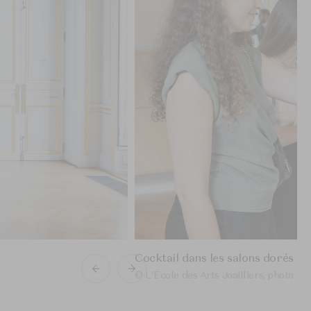
Cocktail dans les salons dorés d
© L'École des Arts Joailliers, photo P