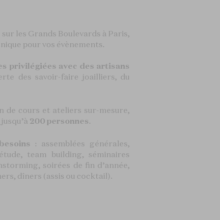
le sur les Grands Boulevards à Paris,
 unique pour vos évènements.
s privilégiées avec des artisans
te des savoir-faire joailliers, du
on de cours et ateliers sur-mesure,
 jusqu’à
200 personnes
.
 besoins
: assemblées générales,
étude, team building, séminaires
nstorming, soirées de fin d’année,
ers, dîners (assis ou cocktail).