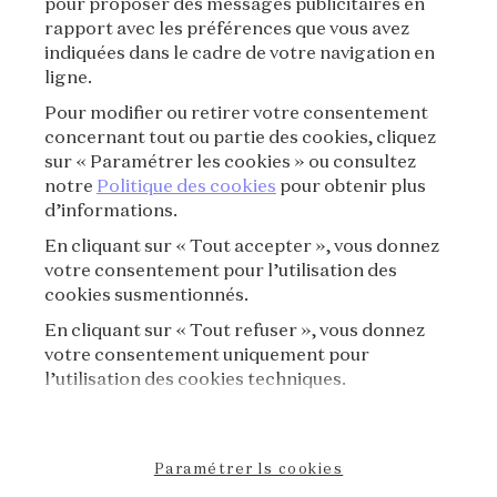
pour proposer des messages publicitaires en
rapport avec les préférences que vous avez
CONDITIONS D'UTILISATION
indiquées dans le cadre de votre navigation en
ligne.
POLITIQUE DE CONFIDENTIALITÉ
Pour modifier ou retirer votre consentement
concernant tout ou partie des cookies, cliquez
CRÉDITS
sur « Paramétrer les cookies » ou consultez
notre
Politique des cookies
pour obtenir plus
d’informations.
PRESSE
En cliquant sur « Tout accepter », vous donnez
CONTACT
votre consentement pour l’utilisation des
cookies susmentionnés.
FAQ
En cliquant sur « Tout refuser », vous donnez
votre consentement uniquement pour
RÈGLEMENT DE VISITE
l’utilisation des cookies techniques.
POLITIQUE DE COOKIES
Paramétrer ls cookies
DÉCLARATION D'ACCESSIBILITÉ