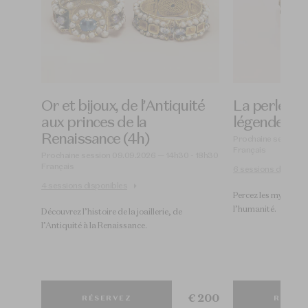
Or et bijoux, de l’Antiquité
La perle : hi
aux princes de la
légendes (4
Renaissance (4h)
- 16h00
Prochaine session 
Français
Prochaine session 09.09.2026 — 14h30 - 18h30
Français
6 sessions disponib
4 sessions disponibles
 la
Percez les mystères
l’humanité. ​
Découvrez l’histoire de la joaillerie, de
l’Antiquité à la Renaissance.​
€ 15
€ 200
RÉSERVEZ
RÉSER