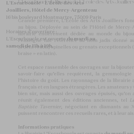
L’Escarboucle, la librairie de L'École des Arts Joaillier
L'Escarboucle - L'École des Arts
Joailliers, Hôtel de Mercy-Argenteau
16 bis boulevard Montmartre, 75009 Paris
Grande première, L’École des Arts Joailliers fon
au bijou. Déployée au sein de l’Hôtel de Mercy-
Horaires d'ouverture :
librairie entièrement dédiée au monde du bijou
L'Escarboucle est ouverte
du mardi au
l’enseigne fait référence au nom jadis donné a
samedi de 11h à 19h.
ardent : rubis, spinelles ou grenats exceptionnels 
braise » en latin).
Cet espace rassemble des ouvrages sur la bijouterie,
savoir-faire qu’elles requièrent, la gemmologie 
l’histoire du goût. Les rayonnages de la librairie 
français et en langues étrangères. Les amateurs y
bien sûr, mais aussi des ouvrages épuisés, qu’on a
réunit également des éditions anciennes, tel
L
Baptiste Tavernier
, négociant en diamants au XV
puissent rencontrer ces recueils rares, et à leur a
Informations pratiques
La librairie L’Escarboucle est ouverte
du mardi au 