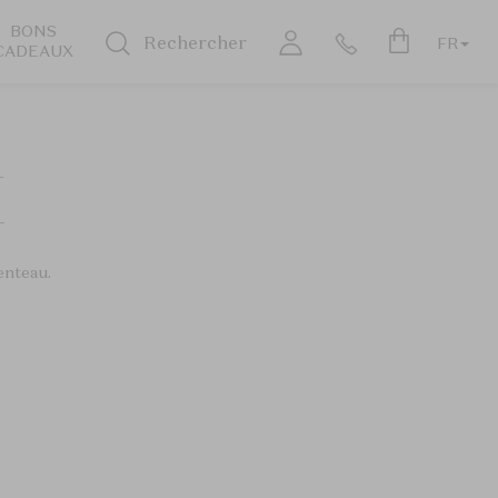
BONS
Rechercher
FR
CADEAUX
E
genteau.