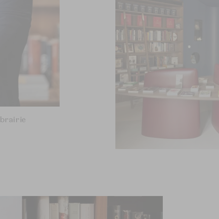
ibrairie
L'Escarboucle à Paris
© Vincent Leroux