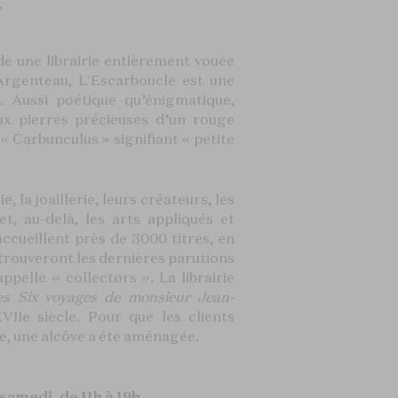
s
de une librairie entièrement vouée
Argenteau, L'Escarboucle est une
. Aussi poétique qu’énigmatique,
ux pierres précieuses d’un rouge
(« Carbunculus » signifiant « petite
 la joaillerie, leurs créateurs, les
et, au-delà, les arts appliqués et
accueillent près de 3000 titres, en
 trouveront les dernières parutions
ppelle « collectors ». La librairie
es Six voyages de monsieur Jean-
IIe siècle. Pour que les clients
ise, une alcôve a été aménagée.
samedi, de 11h à 19h.