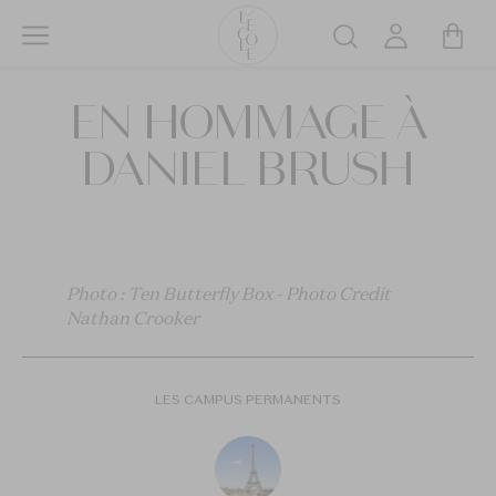
Aller
au
Rechercher
contenu
L’ÉCOLE
principal
EN HOMMAGE À
School
of
DANIEL BRUSH
Jewelry
Arts
logo
Photo : Ten Butterfly Box - Photo Credit
Nathan Crooker
LES CAMPUS PERMANENTS