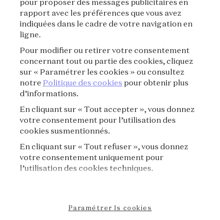
pour proposer des messages publicitaires en
rapport avec les préférences que vous avez
CONDITIONS D'UTILISATION
indiquées dans le cadre de votre navigation en
ligne.
POLITIQUE DE CONFIDENTIALITÉ
Pour modifier ou retirer votre consentement
concernant tout ou partie des cookies, cliquez
CRÉDITS
sur « Paramétrer les cookies » ou consultez
notre
Politique des cookies
pour obtenir plus
d’informations.
PRESSE
En cliquant sur « Tout accepter », vous donnez
CONTACT
votre consentement pour l’utilisation des
cookies susmentionnés.
FAQ
En cliquant sur « Tout refuser », vous donnez
votre consentement uniquement pour
RÈGLEMENT DE VISITE
l’utilisation des cookies techniques.
POLITIQUE DE COOKIES
Paramétrer ls cookies
DÉCLARATION D'ACCESSIBILITÉ