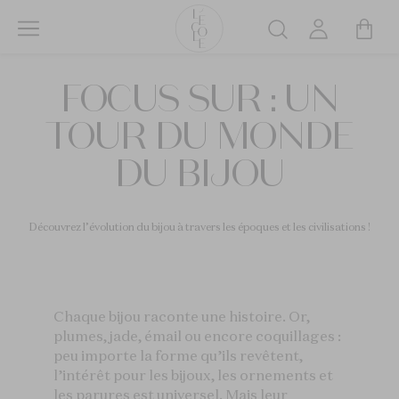
Aller
au
Rechercher
contenu
L’ÉCOLE
principal
FOCUS SUR : UN
School
of
TOUR DU MONDE
Jewelry
Arts
DU BIJOU
logo
Découvrez l’évolution du bijou à travers les époques et les civilisations !
Chaque bijou raconte une histoire. Or,
plumes, jade, émail ou encore coquillages :
peu importe la forme qu’ils revêtent,
l’intérêt pour les bijoux, les ornements et
les parures est universel. Mais leur