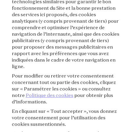
technologies similaires pour garantir le bon
fonctionnement du Site et la bonne prestation
des services ici proposés, des cookies
VAN CLEEF & ARPELS
analytiques (y compris provenant de tiers) pour
comprendre et optimiser l’expérience de
MENTIONS LÉGALES
navigation de l’internaute, ainsi que des cookies
publicitaires (y compris provenant de tiers)
CONDITIONS GÉNÉRALES DE VENTE
pour proposer des messages publicitaires en
rapport avec les préférences que vous avez
CONDITIONS D'UTILISATION
indiquées dans le cadre de votre navigation en
ligne.
POLITIQUE DE CONFIDENTIALITÉ
Pour modifier ou retirer votre consentement
concernant tout ou partie des cookies, cliquez
CRÉDITS
sur « Paramétrer les cookies » ou consultez
notre
Politique des cookies
pour obtenir plus
d’informations.
PRESSE
En cliquant sur « Tout accepter », vous donnez
CONTACT
votre consentement pour l’utilisation des
cookies susmentionnés.
FAQ