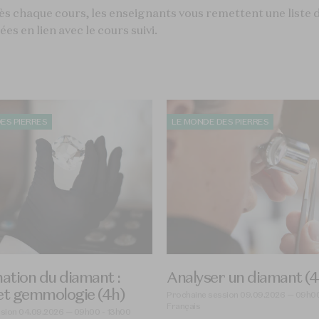
s chaque cours, les enseignants vous remettent une liste d
es en lien avec le cours suivi.
ES PIERRES
LE MONDE DES PIERRES
nation du diamant :
Analyser un diamant (4
 et gemmologie (4h)
Prochaine session 09.09.2026 — 09h00
Français
sion 04.09.2026 — 09h00 - 13h00