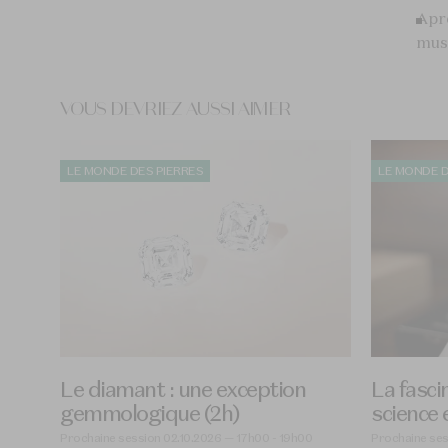
Aprè
musé
VOUS DEVRIEZ AUSSI AIMER
LE MONDE DES PIERRES
LE MONDE D
Le diamant : une exception
La fasci
gemmologique (2h)
science
Prochaine session 02.10.2026 — 17h00 - 19h00
Prochaine ses