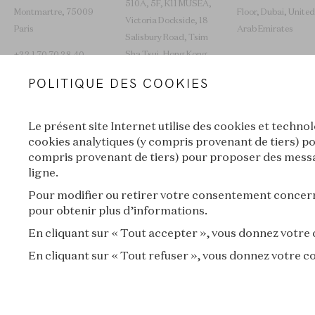
510A, 5F, K11 MUSEA,
Montmartre, 75009
Floor, Dubai, United
Victoria Dockside, 18
Paris
Arab Emirates
Salisbury Road, Tsim
Sha Tsui, Hong Kong
+33 1 70 70 38 40
SAR
POLITIQUE DES COOKIES
+852 2653 0030
Le présent site Internet utilise des cookies et techno
L’ÉCOLE VOYAGE
cookies analytiques (y compris provenant de tiers) po
compris provenant de tiers) pour proposer des messag
ligne.
Lyon
New York
Pour modifier ou retirer votre consentement concerna
pour obtenir plus d’informations.
En cliquant sur « Tout accepter », vous donnez votre
En cliquant sur « Tout refuser », vous donnez votre 
VAN CLEEF & ARPELS
MENTIONS LÉGALES
CONDITIONS GÉN
CRÉDITS
PRESSE
CONTACT
FAQ
RÈGLEMENT D
FORMULAIRE D'ANNULATION