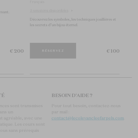
Français
5 sessions disponibles
amant.
Découvrez les symboles, les techniques joaillières et
les secrets d’un bijou éternel.​
€ 200
€ 100
RÉSERVEZ
TÉ
BESOIN D'AIDE ?
nces sont transmises
Pour tout besoin, contactez-nous
dans un
par mail :
t agréable, avec une
contact@lecolevancleefarpels.com
.
atique. Les cours sont
 tous sans prérequis