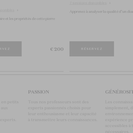
7 sessions disponibles
sponibles
Apprenez à analyser la qualité d’un di
ire et les propriétés de cette pierre
€ 200
RVEZ
RÉSERVEZ
PASSION
GÉNÉROSI
 en petits
Tous nos professeurs sont des
Les connaissa
 aux
experts passionnés choisis pour
simplement, 
leur enthousiasme et leur capacité
environnemen
 experts.
à transmettre leurs connaissances.
expérience pr
accessibles à
nécessaires.