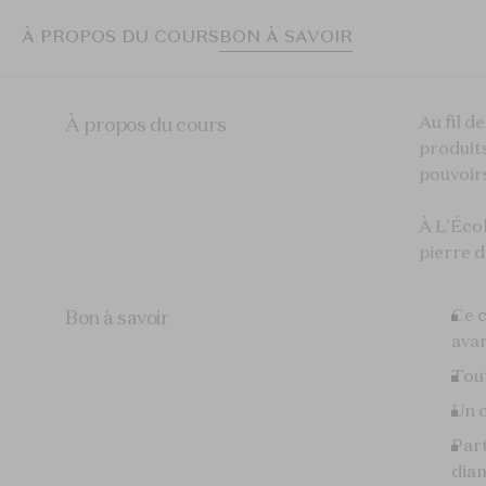
À PROPOS DU COURS
BON À SAVOIR
Au fil d
À propos du cours
produits
pouvoir
À L'Écol
pierre d
Ce c
Bon à savoir
avan
Tout
Un c
Part
dia