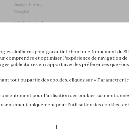
Huangpu District,
Shanghai
+86 400 0220 214
logies similaires pour garantir le bon fonctionnement du Sit
ur comprendre et optimiser l’expérience de navigation de l’i
es publicitaires en rapport avec les préférences que vous 
Tokyo
Séoul
nt tout ou partie des cookies, cliquez sur « Paramétrer l
 consentement pour l’utilisation des cookies susmentionné
consentement uniquement pour l’utilisation des cookies tec
ÉRALES DE VENTE
CONDITIONS D'UTILISATION
POLITIQUE DE C
E VISITE
POLITIQUE DE COOKIES
DÉCLARATION D'ACCESSIBILI