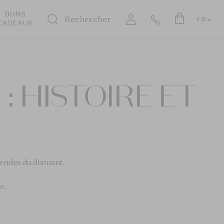
BONS
Rechercher
FR
CADEAUX
: HISTOIRE ET
gendes du diamant.
e.