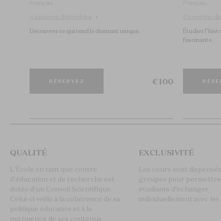
Français
Français
4 sessions disponibles
6 sessions di
Découvrez ce qui rend le diamant unique.​
Étudiez l’histo
fascinante. ​
€ 100
RÉSERVEZ
RÉSE
QUALITÉ
EXCLUSIVITÉ
L'École en tant que centre
Les cours sont dispensés
d'éducation et de recherche est
groupes pour permettre
dotée d'un Conseil Scientifique.
étudiants d’échanger
Celui-ci veille à la cohérence de sa
individuellement avec les
politique éducative et à la
pertinence de ses contenus