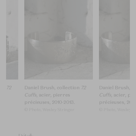
ion
72
Daniel Brush, collection
72
Daniel Brush, c
Cuffs
, acier, pierres
Cuffs
, acier, pi
​
précieuses, 2010-2013.​
précieuses, 2010
© Photo, Wesley Stringer
© Photo, Wesley S