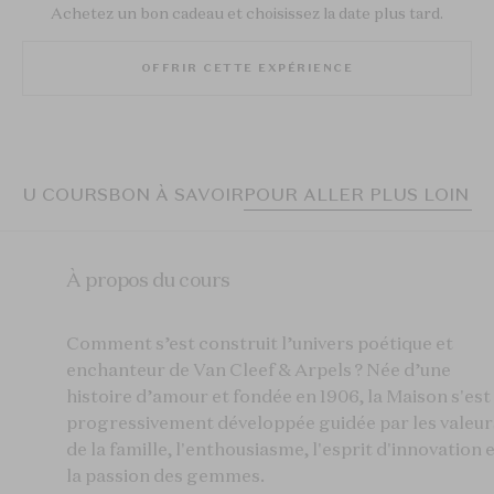
Achetez un bon cadeau et choisissez la date plus tard.
OFFRIR CETTE EXPÉRIENCE
S DU COURS
BON À SAVOIR
POUR ALLER PLUS LOIN
À propos du cours
Comment s’est construit l’univers poétique et
enchanteur de Van Cleef & Arpels ?​ Née d’une
histoire d’amour et fondée en 1906,
la Maison s'est
progressivement développée guidée par les valeur
de la famille, l'enthousiasme, l'esprit d'innovation 
la passion des gemmes.