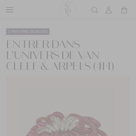
Aller
au
Rechercher
contenu
L’ÉCOLE
principal
School
L'HISTOIRE DU BIJOU
of
ENTRER DANS
Jewelry
L’UNIVERS DE VAN
Arts
logo
CLEEF & ARPELS (4H)