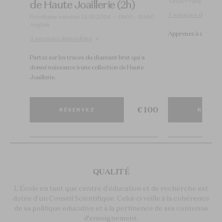
13h00 Français
de Haute Joaillerie (2h)
- 13h00
7 sessions disponib
Prochaine session 15.09.2026 — 11h00 - 13h00
Anglais
Apprenez à analyser
5 sessions disponibles
Partez sur les traces du diamant brut qui a
donné naissance à une collection de Haute
Joaillerie.
€ 200
€ 100
RÉSERVEZ
RÉSER
QUALITÉ
L'École en tant que centre d'éducation et de recherche est
dotée d'un Conseil Scientifique. Celui-ci veille à la cohérence
de sa politique éducative et à la pertinence de ses contenus
d’enseignement.