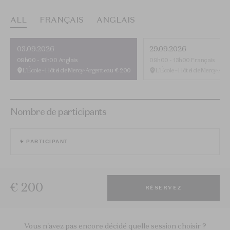
ALL
FRANÇAIS
ANGLAIS
03.09.2026
29.09.2026
09h00 - 13h00
Anglais
09h00 - 13h00
Français
L’École – Hôtel de Mercy-Argenteau
€ 200
L’École – Hôtel de Mercy-Ar
Nombre de participants
1
PARTICIPANT
€ 200
RÉSERVEZ
Vous n'avez pas encore décidé quelle session choisir ?