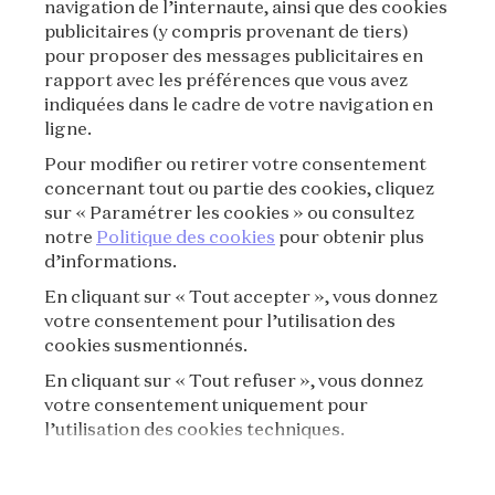
navigation de l’internaute, ainsi que des cookies
publicitaires (y compris provenant de tiers)
CONDITIONS GÉNÉRALES DE VENTE
pour proposer des messages publicitaires en
rapport avec les préférences que vous avez
CONDITIONS D'UTILISATION
indiquées dans le cadre de votre navigation en
ligne.
POLITIQUE DE CONFIDENTIALITÉ
Pour modifier ou retirer votre consentement
concernant tout ou partie des cookies, cliquez
CRÉDITS
sur « Paramétrer les cookies » ou consultez
notre
Politique des cookies
pour obtenir plus
d’informations.
PRESSE
En cliquant sur « Tout accepter », vous donnez
CONTACT
votre consentement pour l’utilisation des
cookies susmentionnés.
FAQ
En cliquant sur « Tout refuser », vous donnez
votre consentement uniquement pour
RÈGLEMENT DE VISITE
l’utilisation des cookies techniques.
POLITIQUE DE COOKIES