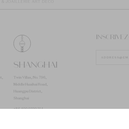
 & JOAILLERIE ART DÉCO
INSCRIVE
SHANGHAI
t,
Twin Villas, No. 796,
Middle Huaihai Road,
Huangpu District,
Shanghai
+86 400 0220 214