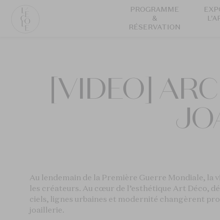
Aller
PROGRAMME
EXP
au
&
L’A
RÉSERVATION
contenu
principal
L’ÉCOLE
School
of
[VIDEO] AR
Jewelry
Arts
logo
JO
Au lendemain de la Première Guerre Mondiale, la vi
les créateurs. Au cœur de l’esthétique Art Déco,
ciels, lignes urbaines et modernité changèrent pro
joaillerie.