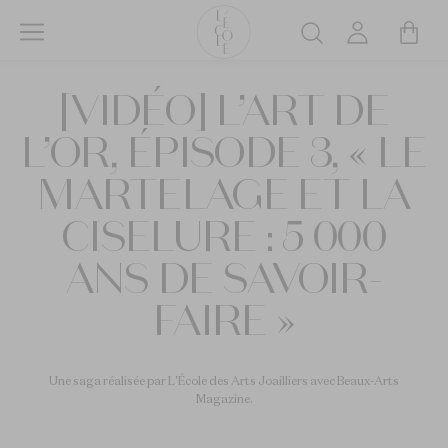
Aller
au
Rechercher
contenu
L’ÉCOLE
principal
[VIDÉO] L’ART DE
School
of
L’OR, ÉPISODE 3, « LE
Jewelry
Arts
MARTELAGE ET LA
logo
CISELURE : 5 000
ANS DE SAVOIR-
FAIRE »
Une saga réalisée par L'École des Arts Joailliers avec Beaux-Arts
Magazine.