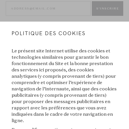
S'INSCRIRE
POLITIQUE DES COOKIES
Le présent site Internet utilise des cookies et
technologies similaires pour garantir le bon
fonctionnement du Site et la bonne prestation
des services ici proposés, des cookies
VAN CLEEF & ARPELS
analytiques (y compris provenant de tiers) pour
comprendre et optimiser l’expérience de
MENTIONS LÉGALES
navigation de l’internaute, ainsi que des cookies
publicitaires (y compris provenant de tiers)
CONDITIONS GÉNÉRALES DE VENTE
pour proposer des messages publicitaires en
rapport avec les préférences que vous avez
CONDITIONS D'UTILISATION
indiquées dans le cadre de votre navigation en
ligne.
POLITIQUE DE CONFIDENTIALITÉ