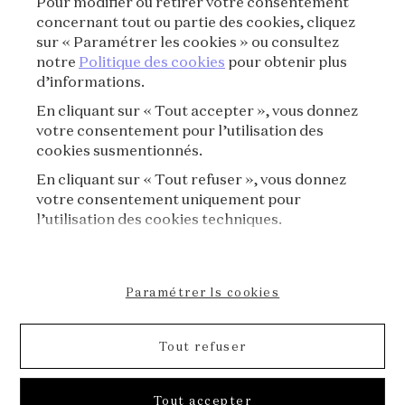
Pour modifier ou retirer votre consentement
concernant tout ou partie des cookies, cliquez
CRÉDITS
sur « Paramétrer les cookies » ou consultez
notre
Politique des cookies
pour obtenir plus
d’informations.
PRESSE
En cliquant sur « Tout accepter », vous donnez
CONTACT
votre consentement pour l’utilisation des
cookies susmentionnés.
FAQ
En cliquant sur « Tout refuser », vous donnez
votre consentement uniquement pour
RÈGLEMENT DE VISITE
l’utilisation des cookies techniques.
POLITIQUE DE COOKIES
Paramétrer ls cookies
DÉCLARATION D'ACCESSIBILITÉ
Tout refuser
FORMULAIRE D'ANNULATION
© 2026 Van Cleef & Arpels
Tout accepter