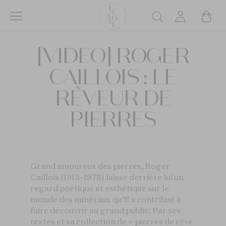
Aller
au
Rechercher
contenu
L’ÉCOLE
principal
[VIDEO] ROGER
School
of
CAILLOIS : LE
Jewelry
Arts
RÊVEUR DE
logo
PIERRES
Grand amoureux des pierres, Roger
Caillois (1913–1978) laisse derrière lui un
regard poétique et esthétique sur le
monde des minéraux qu’il a contribué à
faire découvrir au grand public. Par ses
textes et sa collection de « pierres de rêve