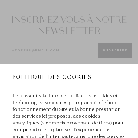
INSCRIVEZ-VOUS À NOTRE
NEWSLETTER
S'INSCRIRE
POLITIQUE DES COOKIES
Le présent site Internet utilise des cookies et
technologies similaires pour garantir le bon
fonctionnement du Site et la bonne prestation
des services ici proposés, des cookies
VAN CLEEF & ARPELS
analytiques (y compris provenant de tiers) pour
comprendre et optimiser l’expérience de
MENTIONS LÉGALES
navigation de l’internaute, ainsi que des cookies