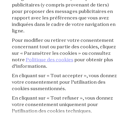
publicitaires (y compris provenant de tiers)
CONDITIONS GÉNÉRALES DE VENTE
pour proposer des messages publicitaires en
rapport avec les préférences que vous avez
CONDITIONS D'UTILISATION
indiquées dans le cadre de votre navigation en
ligne.
POLITIQUE DE CONFIDENTIALITÉ
Pour modifier ou retirer votre consentement
concernant tout ou partie des cookies, cliquez
CRÉDITS
sur « Paramétrer les cookies » ou consultez
notre
Politique des cookies
pour obtenir plus
d’informations.
PRESSE
En cliquant sur « Tout accepter », vous donnez
CONTACT
votre consentement pour l’utilisation des
cookies susmentionnés.
FAQ
En cliquant sur « Tout refuser », vous donnez
votre consentement uniquement pour
RÈGLEMENT DE VISITE
l’utilisation des cookies techniques.
POLITIQUE DE COOKIES