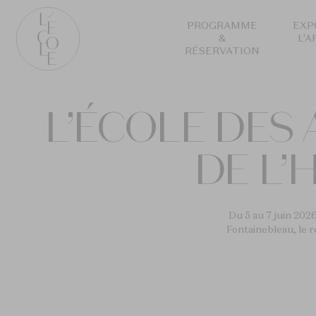
Aller
au
PROGRAMME
EXP
&
L’A
contenu
RÉSERVATION
principal
L’ÉCOLE
School
L’ÉCOLE DES 
of
Jewelry
Arts
DE L’
logo
Du 5 au 7 juin 2026,
Fontainebleau, le r