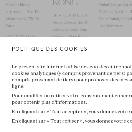
KONG
Hôtel de Mercy-
Dubai Design Distric
Argenteau, 16 bis Bd
Building 10, Ground
510A, 5F, K11 MUSEA,
Montmartre, 75009
Floor, Dubai, United
Victoria Dockside, 18
Paris
Arab Emirates
Salisbury Road, Tsim
Sha Tsui, Hong Kong
+33 1 70 70 38 40
SAR
POLITIQUE DES COOKIES
+852 2653 0030
Le présent site Internet utilise des cookies et techno
L’ÉCOLE VOYAGE
cookies analytiques (y compris provenant de tiers) po
compris provenant de tiers) pour proposer des messag
ligne.
Lyon
New York
Pour modifier ou retirer votre consentement concerna
pour obtenir plus d’informations.
En cliquant sur « Tout accepter », vous donnez votre
En cliquant sur « Tout refuser », vous donnez votre 
VAN CLEEF & ARPELS
MENTIONS LÉGALES
CONDITIONS GÉN