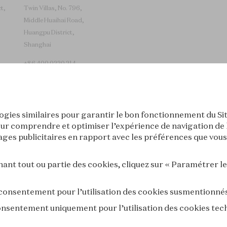
t,
Twin Villas, No. 796,
Middle Huaihai Road,
Huangpu District,
Shanghai
+86 400 0220 214
logies similaires pour garantir le bon fonctionnement du Sit
ur comprendre et optimiser l’expérience de navigation de l’i
es publicitaires en rapport avec les préférences que vous 
Tokyo
Séoul
nt tout ou partie des cookies, cliquez sur « Paramétrer l
 consentement pour l’utilisation des cookies susmentionné
consentement uniquement pour l’utilisation des cookies tec
ÉRALES DE VENTE
CONDITIONS D'UTILISATION
POLITIQUE DE C