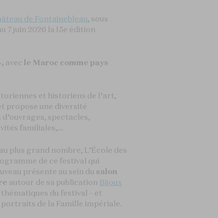
hâteau de Fontainebleau
, sous
u 7 juin 2026 la 15e édition
»,
avec
le Maroc comme pays
toriennes et historiens de l’art,
et propose une diversité
 d’ouvrages, spectacles,
ités familiales,...
e au plus grand nombre, L’École des
programme de ce festival qui
ouveau présente au sein du
salon
re
autour de sa publication
Bijoux
s thématiques du festival – et
 portraits de la Famille impériale.