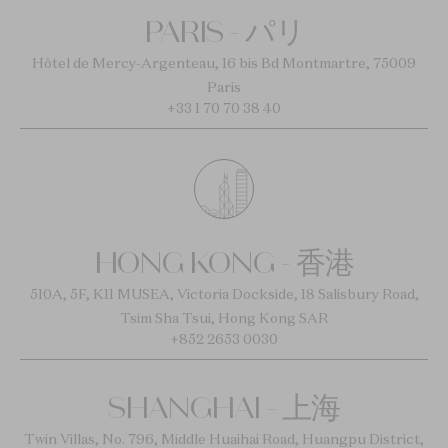
PARIS - パリ
Hôtel de Mercy-Argenteau, 16 bis Bd Montmartre, 75009
Paris
+33 1 70 70 38 40
HONG KONG - 香港
510A, 5F, K11 MUSEA, Victoria Dockside, 18 Salisbury Road,
Tsim Sha Tsui, Hong Kong SAR
+852 2653 0030
SHANGHAI - 上海
Twin Villas, No. 796, Middle Huaihai Road, Huangpu District,