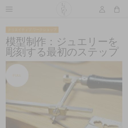
メ
イ
ン
L’ÉCOLE
コ
School
クリエイティブ ワークショップ
ン
of
テ
模型制作：ジュエリーを
Jewelry
ン
彫刻する最初のステップ
Arts
ツ
logo
に
移
動
FULL