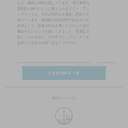
たして
もろく繊細な側面を隠しています。 最も重要な
。
歴史的人物のひとりに数えられるマリー・アン
トワネットは、今なお現代人を魅惑し熱狂させ
続けています。漫画家の池田理代子氏はその立
役者として、自身の作品を通じてフランス流の
機知やエレガンスを描いてきました。 壮麗な王
妃としての生活と、その中でシンプリシティを
追求した女性の内面へ迫るトークです。
日本特別講座 一覧
常設キャンパス