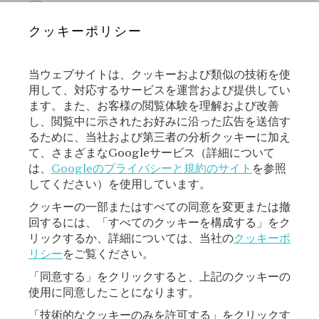
New York - ニューヨ
クッキーポリシー
ーク
当ウェブサイトは、クッキーおよび類似の技術を使
用して、対応するサービスを運営および提供してい
ます。また、お客様の閲覧体験を理解および改善
ニュースレターに登録する
し、閲覧中に示されたお好みに沿った広告を送信す
るために、当社および第三者の分析クッキーに加え
て、さまざまなGoogleサービス（詳細について
は、
Googleのプライバシーと規約のサイト
を参照
登録
してください）を使用しています。
クッキーの一部またはすべての同意を変更または撤
回するには、「すべてのクッキーを構成する」をク
リックするか、詳細については、当社の
クッキーポ
リシー
をご覧ください。
「同意する」をクリックすると、上記のクッキーの
使用に同意したことになります。
「技術的なクッキーのみを許可する」をクリックす