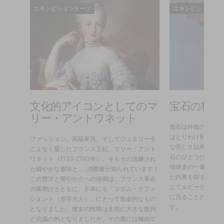
エキシビショントーク
エキシビショント
徴と
文化的アイコンとしてのマ
宝石の核心
リー・アントワネット
貴石は外観の美しさ
はとりわけ私たちを
めのも
ファッション、高級家具、そしてジュエリーを
な美しさ以外にも、
メンズ
こよなく愛したフランス王妃、マリー・アント
石のひとつひとつに
り、極
ワネット（1755-1793年）。今もその洗練され
地球史の一幕が秘め
メンズジ
た細やかな趣味と……消費癖が知られています！
た内奥を探る旅に出
的・文
この贅沢と華やかさへの傾倒は、フランス革命
じてルビーとサファ
であ
の幕開けとともに、不幸にも「マダム・デフィ
に見ることのない世
ファッ
シェント（赤字夫人）」にとって致命的なもの
す。
機能と
となりました。彼女の性格は生前に大きな批判
このトー
と抗議の的となりましたが、その裏には極めて