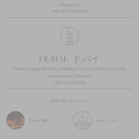
Shanghai
+86 400 0220 214
DUBAI - ドバイ
Dubai Design District, Building 10, Ground Floor, Dubai,
United Arab Emirates
+971 4 451 3200
世界を旅するレコール
Tokyo - 東京
Lyon - リヨン